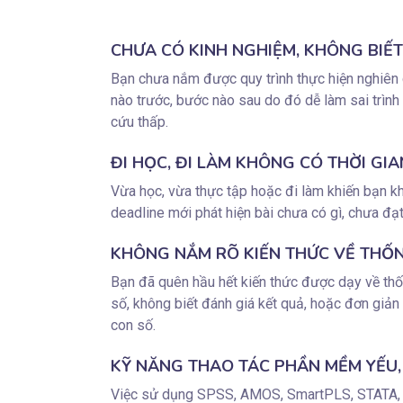
CHƯA CÓ KINH NGHIỆM, KHÔNG BIẾ
Bạn chưa nắm được quy trình thực hiện nghiên 
nào trước, bước nào sau do đó dễ làm sai trình 
cứu thấp.
ĐI HỌC, ĐI LÀM KHÔNG CÓ THỜI GIA
Vừa học, vừa thực tập hoặc đi làm khiến bạn khô
deadline mới phát hiện bài chưa có gì, chưa đạ
KHÔNG NẮM RÕ KIẾN THỨC VỀ THỐN
Bạn đã quên hầu hết kiến thức được dạy về thốn
số, không biết đánh giá kết quả, hoặc đơn giản 
con số.
KỸ NĂNG THAO TÁC PHẦN MỀM YẾU,
Việc sử dụng SPSS, AMOS, SmartPLS, STATA,