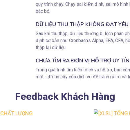
quy trình chạy. Chạy sai kiểm định, sai mô hình
bác bỏ.
DỮ LIỆU THU THẬP KHÔNG ĐẠT YÊU
Sau khi thu thập, dữ liệu thường bị lệch phân p
định cơ bản như Cronbach’s Alpha, EFA, CFA, hồ
thập lại dữ liệu.
CHƯA TÌM RA ĐƠN VỊ HỖ TRỢ UY TÍ
Trong quá trình tìm kiếm dịch vụ hỗ trợ, bạn cầ
mật - độ tin cậy của dịch vụ để tránh rủi ro và t
Feedback Khách Hàng