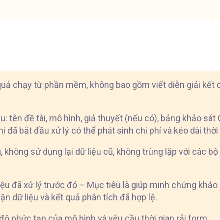
quả chạy từ phần mềm, không bao gồm viết diễn giải kết q
u: tên đề tài, mô hình, giả thuyết (nếu có), bảng khảo 
 đã bắt đầu xử lý có thể phát sinh chi phí và kéo dài thời 
 không sử dụng lại dữ liệu cũ, không trùng lặp với các bộ
iệu đã xử lý trước đó – Mục tiêu là giúp minh chứng khảo
n dữ liệu và kết quả phân tích đã hợp lệ.
 độ phức tạp của mô hình và yêu cầu thời gian rải form.