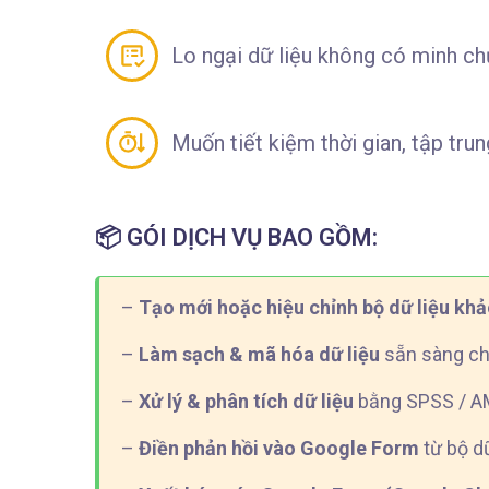
Lo ngại dữ liệu không có minh ch
Muốn tiết kiệm thời gian, tập trun
📦
GÓI DỊCH VỤ BAO GỒM:
–
Tạo mới hoặc hiệu chỉnh bộ dữ liệu khả
–
Làm sạch & mã hóa dữ liệu
sẵn sàng ch
–
Xử lý & phân tích dữ liệu
bằng SPSS / AM
–
Điền phản hồi vào Google Form
từ bộ d