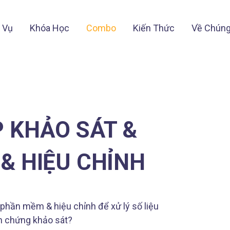
 Vụ
Khóa Học
Combo
Kiến Thức
Về Chúng
 KHẢO SÁT &
& HIỆU CHỈNH
 phần mềm & hiệu chỉnh để xử lý số liệu
h chứng khảo sát?