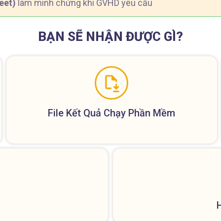
eet)
làm minh chứng khi GVHD yêu cầu
BẠN SẼ NHẬN ĐƯỢC GÌ?
File Kết Quả Chạy Phần Mềm