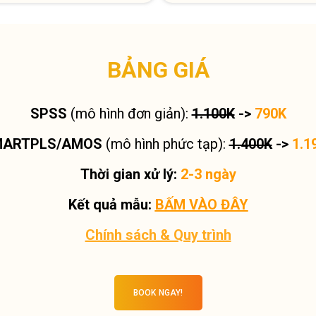
BẢNG GIÁ
SPSS
(mô hình đơn giản):
1.100K
->
790K
MARTPLS/AMOS
(mô hình phức tạp):
1.400K
->
1.1
Thời gian xử lý:
2-3 ngày
Kết quả mẫu:
BẤM VÀO ĐÂY
Chính sách & Quy trình
BOOK NGAY!