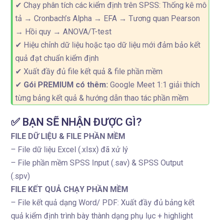
✔ Chạy phân tích các kiểm định trên SPSS: Thống kê mô
tả → Cronbach’s Alpha → EFA → Tương quan Pearson
→ Hồi quy → ANOVA/T-test
✔ Hiệu chỉnh dữ liệu hoặc tạo dữ liệu mới đảm bảo kết
quả đạt chuẩn kiểm định
✔ Xuất đầy đủ file kết quả & file phần mềm
✔
Gói PREMIUM có thêm:
Google Meet 1:1 giải thích
từng bảng kết quả & hướng dẫn thao tác phần mềm
✅ BẠN SẼ NHẬN ĐƯỢC GÌ?
FILE DỮ LIỆU & FILE PHẦN MỀM
– File dữ liệu Excel (.xlsx) đã xử lý
– File phần mềm SPSS Input (.sav) & SPSS Output
(.spv)
FILE KẾT QUẢ CHẠY PHẦN MỀM
– File kết quả dạng Word/ PDF: Xuất đầy đủ bảng kết
quả kiểm định trình bày thành dạng phụ lục + highlight