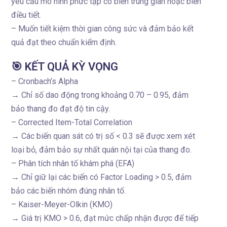
yêu cầu mô hình phức tạp có biến trung gian hoặc biến
điều tiết.
– Muốn tiết kiệm thời gian công sức và đảm bảo kết
quả đạt theo chuẩn kiểm định.
🎯 KẾT QUẢ KỲ VỌNG
– Cronbach’s Alpha
→ Chỉ số dao động trong khoảng 0.70 – 0.95, đảm
bảo thang đo đạt độ tin cậy.
– Corrected Item-Total Correlation
→ Các biến quan sát có trị số < 0.3 sẽ được xem xét
loại bỏ, đảm bảo sự nhất quán nội tại của thang đo.
– Phân tích nhân tố khám phá (EFA)
→ Chỉ giữ lại các biến có Factor Loading > 0.5, đảm
bảo các biến nhóm đúng nhân tố.
– Kaiser-Meyer-Olkin (KMO)
→ Giá trị KMO > 0.6, đạt mức chấp nhận được để tiếp