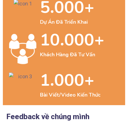
5.000
+
Dự Án Đã Triển Khai
10.000
+
Khách Hàng Đã Tư V
ấn
1.000
+
Bài Viết/Video Kiến Thức
Feedback về chúng mình