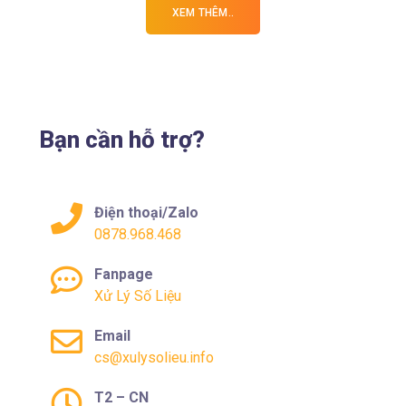
XEM THÊM..
Bạn cần hỗ trợ?
Điện thoại/Zalo
0878.968.468
Fanpage
Xử Lý Số Liệu
Email
cs@xulysolieu.info
T2 – CN