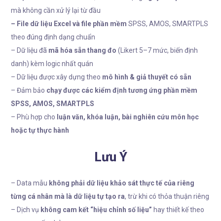
mà không cần xử lý lại từ đầu
– File dữ liệu Excel và file phần mềm
SPSS, AMOS, SMARTPLS
theo đúng định dạng chuẩn
– Dữ liệu đã
mã hóa sẵn thang đo
(Likert 5–7 mức, biến định
danh) kèm logic nhất quán
– Dữ liệu được xây dựng theo
mô hình & giả thuyết có sẵn
– Đảm bảo
chạy được các kiểm định tương ứng phần mềm
SPSS, AMOS, SMARTPLS
– Phù hợp cho
luận văn, khóa luận, bài nghiên cứu môn học
hoặc tự thực hành
Lưu Ý
– Data mẫu
không phải dữ liệu khảo sát thực tế của riêng
từng cá nhân mà là dữ liệu tự tạo ra
, trừ khi có thỏa thuận riêng
– Dịch vụ
không cam kết “hiệu chỉnh số liệu”
hay thiết kế theo