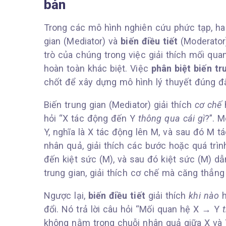
bản
Trong các mô hình nghiên cứu phức tạp, hai
gian (Mediator) và
biến điều tiết
(Moderator)
trò của chúng trong việc giải thích mối quan
hoàn toàn khác biệt. Việc
phân biệt biến tr
chốt để xây dựng mô hình lý thuyết đúng đ
Biến trung gian (Mediator) giải thích
cơ chế
hỏi “X tác động đến Y
thông qua cái gì
?”. 
Y, nghĩa là X tác động lên M, và sau đó M t
nhân quả, giải thích các bước hoặc quá trìn
đến kiệt sức (M), và sau đó kiệt sức (M) dẫn
trung gian, giải thích cơ chế mà căng thẳn
Ngược lại,
biến điều tiết
giải thích
khi nào
h
đổi. Nó trả lời câu hỏi “Mối quan hệ X → Y
không nằm trong chuỗi nhân quả giữa X và