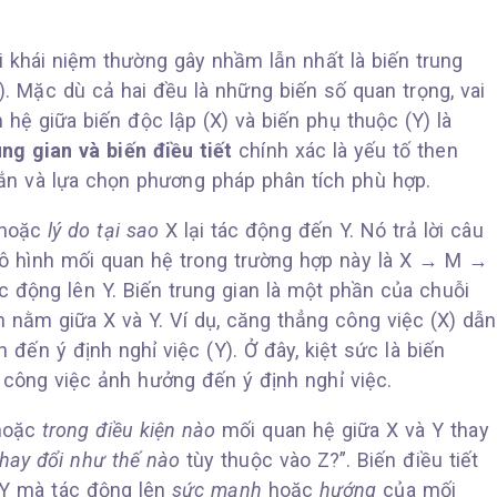
 khái niệm thường gây nhầm lẫn nhất là biến trung
. Mặc dù cả hai đều là những biến số quan trọng, vai
 hệ giữa biến độc lập (X) và biến phụ thuộc (Y) là
ung gian và biến điều tiết
chính xác là yếu tố then
ắn và lựa chọn phương pháp phân tích phù hợp.
hoặc
lý do tại sao
X lại tác động đến Y. Nó trả lời câu
Mô hình mối quan hệ trong trường hợp này là X → M →
ác động lên Y. Biến trung gian là một phần của chuỗi
h nằm giữa X và Y. Ví dụ, căng thẳng công việc (X) dẫn
 đến ý định nghỉ việc (Y). Ở đây, kiệt sức là biến
g công việc ảnh hưởng đến ý định nghỉ việc.
oặc
trong điều kiện nào
mối quan hệ giữa X và Y thay
thay đổi như thế nào
tùy thuộc vào Z?”. Biến điều tiết
 Y mà tác động lên
sức mạnh
hoặc
hướng
của mối