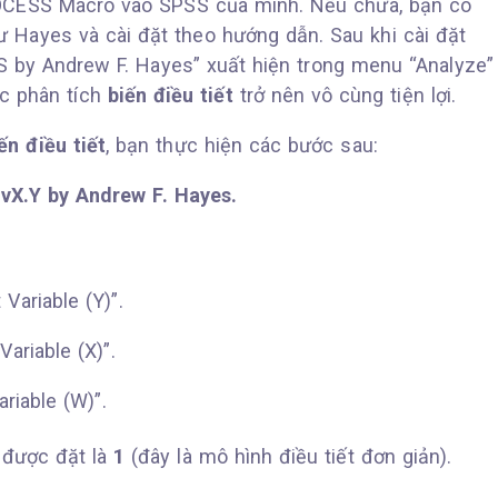
OCESS Macro vào SPSS của mình. Nếu chưa, bạn có
ư Hayes và cài đặt theo hướng dẫn. Sau khi cài đặt
 by Andrew F. Hayes” xuất hiện trong menu “Analyze”
ệc phân tích
biến điều tiết
trở nên vô cùng tiện lợi.
n điều tiết
, bạn thực hiện các bước sau:
vX.Y by Andrew F. Hayes.
Variable (Y)”.
ariable (X)”.
riable (W)”.
được đặt là
1
(đây là mô hình điều tiết đơn giản).