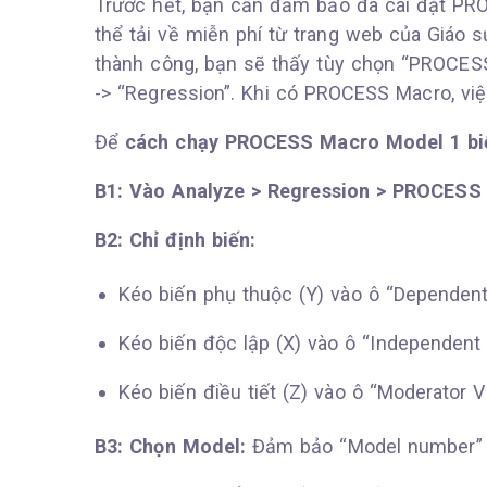
Trước hết, bạn cần đảm bảo đã cài đặt PR
thể tải về miễn phí từ trang web của Giáo s
thành công, bạn sẽ thấy tùy chọn “PROCESS
-> “Regression”. Khi có PROCESS Macro, vi
Để
cách chạy PROCESS Macro Model 1 biế
B1: Vào Analyze > Regression > PROCESS 
B2: Chỉ định biến:
Kéo biến phụ thuộc (Y) vào ô “Dependent 
Kéo biến độc lập (X) vào ô “Independent V
Kéo biến điều tiết (Z) vào ô “Moderator Va
B3: Chọn Model:
Đảm bảo “Model number” 