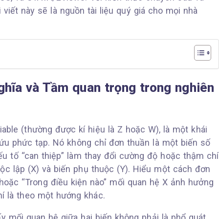
i viết này sẽ là nguồn tài liệu quý giá cho mọi nhà
 nghĩa và Tầm quan trọng trong nghiên
riable (thường được kí hiệu là Z hoặc W), là một khái
ứu phức tạp. Nó không chỉ đơn thuần là một biến số
yếu tố “can thiệp” làm thay đổi cường độ hoặc thậm chí
ộc lập (X) và biến phụ thuộc (Y). Hiểu một cách đơn
” hoặc “Trong điều kiện nào” mối quan hệ X ảnh hưởng
í là theo một hướng khác.
y mối quan hệ giữa hai biến không phải là phổ quát