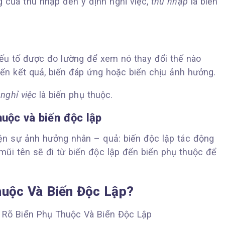
 của thu nhập đến ý định nghỉ việc,
thu nhập
là biến
yếu tố được đo lường để xem nó thay đổi thế nào
biến kết quả, biến đáp ứng hoặc biến chịu ảnh hưởng.
 nghỉ việc
là biến phụ thuộc.
huộc và biến độc lập
hiện sự ảnh hưởng nhân – quả: biến độc lập tác động
mũi tên sẽ đi từ biến độc lập đến biến phụ thuộc để
huộc Và Biến Độc Lập?