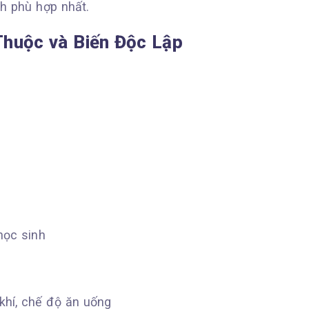
nh phù hợp nhất.
Thuộc và Biến Độc Lập
học sinh
khí, chế độ ăn uống