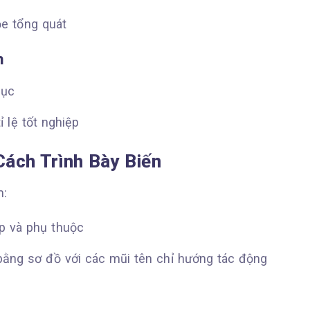
hỏe tổng quát
h
dục
ỉ lệ tốt nghiệp
ách Trình Bày Biến
m:
p và phụ thuộc
 bằng sơ đồ với các mũi tên chỉ hướng tác động