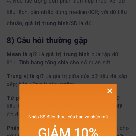
Nêu tác động đến phân tích tiếp theo: với dữ
liệu lệch, cân nhắc dùng median/IQR; với dữ liệu
chuẩn,
giá trị trung bình
/SD là đủ.
8) Câu hỏi thường gặp
Mean là gì?
Là
giá trị trung bình
của tập dữ
liệu. Tính bằng tổng chia cho số quan sát.
Trung vị là gì?
Là giá trị giữa của dữ liệu đã sắp
xếp; bền vững trước outlier.
Tứ phân vị là gì?
Ba điểm Q1, Q2, Q3 chia dữ
liệu thành bốn phần bằng nhau; đi kèm IQR để
đo độ phân tán phần giữa.
Nhập Số điện thoại của bạn và nhận mã
Phân biệt mean median mode
nhanh: mean cho
GIẢM 10%