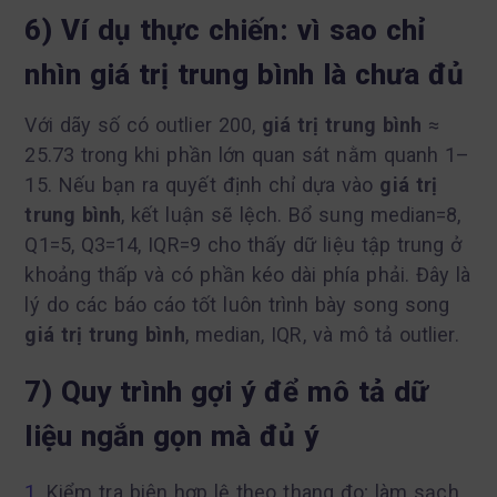
6) Ví dụ thực chiến: vì sao chỉ
nhìn giá trị trung bình là chưa đủ
Với dãy số có outlier 200,
giá trị trung bình
≈
25.73 trong khi phần lớn quan sát nằm quanh 1–
15. Nếu bạn ra quyết định chỉ dựa vào
giá trị
trung bình
, kết luận sẽ lệch. Bổ sung median=8,
Q1=5, Q3=14, IQR=9 cho thấy dữ liệu tập trung ở
khoảng thấp và có phần kéo dài phía phải. Đây là
lý do các báo cáo tốt luôn trình bày song song
giá trị trung bình
, median, IQR, và mô tả outlier.
7) Quy trình gợi ý để mô tả dữ
liệu ngắn gọn mà đủ ý
Kiểm tra biên hợp lệ theo thang đo; làm sạch