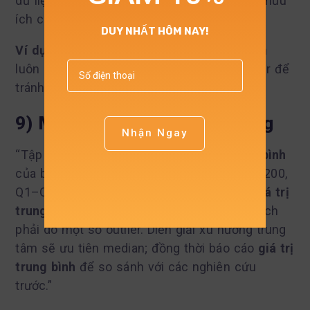
dữ liệu cân; median cho dữ liệu lệch; mode hữu
ích cho dữ liệu phân loại hoặc đa đỉnh.
DUY NHẤT HÔM NAY!
Ví dụ giá trị trung bình trong thống kê
nên
luôn kèm median và IQR nếu nghi ngờ outlier để
tránh kết luận sai.
9) Mẫu đoạn báo cáo sẵn dùng
Nhận Ngay
“Tập dữ liệu gồm n quan sát.
Giá trị trung bình
của biến X là 25.73, median=8, Min–Max=1–200,
Q1–Q3=5–14, IQR=9. Chênh lệch lớn giữa
giá trị
trung bình
và median cho thấy phân phối lệch
phải do một số outlier. Diễn giải xu hướng trung
tâm sẽ ưu tiên median; đồng thời báo cáo
giá trị
trung bình
để so sánh với các nghiên cứu
trước.”