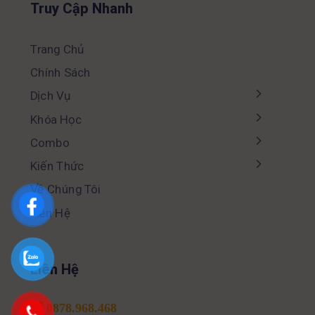
Truy Cập Nhanh
Trang Chủ
Chính Sách
Dịch Vụ
Khóa Học
Combo
Kiến Thức
Về Chúng Tôi
Liên Hệ
Liên Hệ
0878.968.468