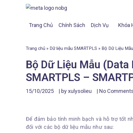
Trang Chủ
Chính Sách
Dịch Vụ
Khóa 
Trang chủ
»
Dữ liệu mẫu SMARTPLS
»
Bộ Dữ Liệu Mẫ
Bộ Dữ Liệu Mẫu (Data
SMARTPLS – SMARTP
15/10/2025
| by
xulysolieu
|
No Comment
Để đảm bảo tính minh bạch và hỗ trợ tốt nh
đối với các bộ dữ liệu mẫu như sau: