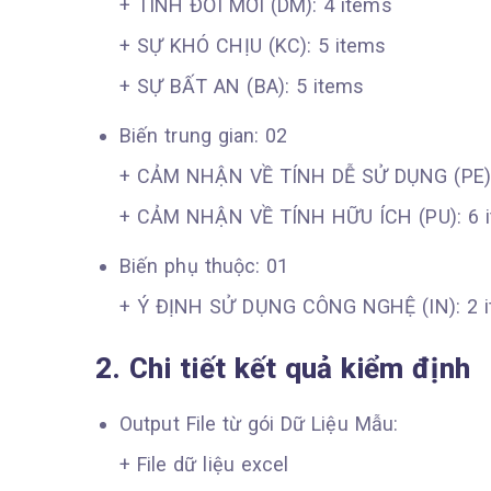
+ TÍNH ĐỔI MỚI (DM): 4 items
+ SỰ KHÓ CHỊU (KC): 5 items
+ SỰ BẤT AN (BA): 5 items
Biến trung gian: 02
+ CẢM NHẬN VỀ TÍNH DỄ SỬ DỤNG (PE):
+ CẢM NHẬN VỀ TÍNH HỮU ÍCH (PU): 6 
Biến phụ thuộc: 01
+ Ý ĐỊNH SỬ DỤNG CÔNG NGHỆ (IN): 2 
2. Chi tiết kết quả kiểm định
Output File từ gói Dữ Liệu Mẫu:
+ File dữ liệu excel