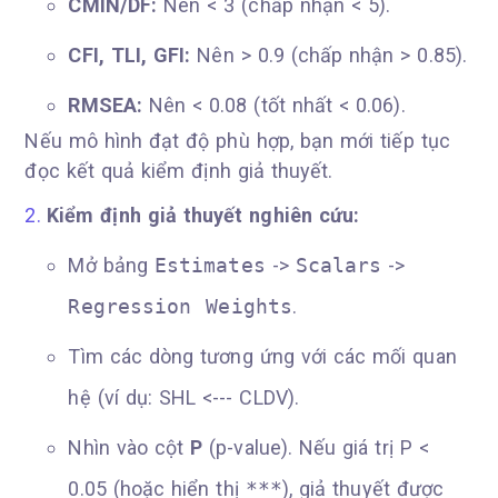
CMIN/DF:
Nên < 3 (chấp nhận < 5).
CFI, TLI, GFI:
Nên > 0.9 (chấp nhận > 0.85).
RMSEA:
Nên < 0.08 (tốt nhất < 0.06).
Nếu mô hình đạt độ phù hợp, bạn mới tiếp tục
đọc kết quả kiểm định giả thuyết.
Kiểm định giả thuyết nghiên cứu:
Mở bảng
Estimates
->
Scalars
->
Regression Weights
.
Tìm các dòng tương ứng với các mối quan
hệ (ví dụ: SHL <--- CLDV).
Nhìn vào cột
P
(p-value). Nếu giá trị P <
0.05 (hoặc hiển thị
***
), giả thuyết được