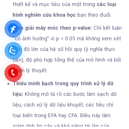
thiết kế và mục tiêu của một trong
các loại
hình nghiên cứu khoa học
bạn theo đuổi.
Diễn giải máy móc theo p-value:
Chỉ kết luận
“có ảnh hưởng” vì p < 0.05 mà không xem xét
đến độ lớn của hệ số hồi quy (ý nghĩa thực
tiễn), độ phù hợp tổng thể của mô hình và bối
cảnh lý thuyết.
Thiếu minh bạch trong quy trình xử lý dữ
liệu:
Không mô tả rõ các bước làm sạch dữ
liệu, cách xử lý dữ liệu khuyết, các tiêu chí
loại biến trong EFA hay CFA. Điều này làm
giảm tính tin cậy và khả năng tái lập của