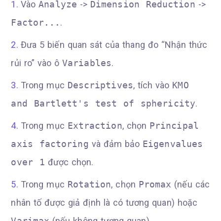
Vào
Analyze
->
Dimension Reduction
->
Factor...
.
Đưa 5 biến quan sát của thang đo “Nhận thức
rủi ro” vào ô
Variables
.
Trong mục
Descriptives
, tích vào
KMO
and Bartlett's test of sphericity
.
Trong mục
Extraction
, chọn
Principal
axis factoring
và đảm bảo
Eigenvalues
over 1
được chọn.
Trong mục
Rotation
, chọn
Promax
(nếu các
nhân tố được giả định là có tương quan) hoặc
Varimax
(nếu không tương quan).