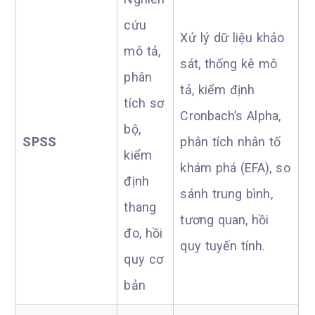
cứu
Xử lý dữ liệu khảo
mô tả,
sát, thống kê mô
phân
tả, kiểm định
tích sơ
Cronbach’s Alpha,
bộ,
SPSS
phân tích nhân tố
kiểm
khám phá (EFA), so
định
sánh trung bình,
thang
tương quan, hồi
đo, hồi
quy tuyến tính.
quy cơ
bản