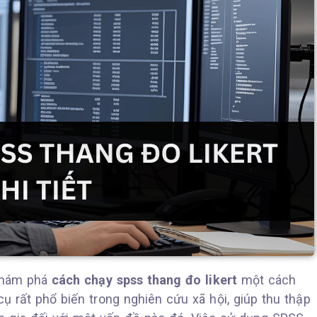
 khám phá
cách chạy spss thang đo likert
một cách
 cụ rất phổ biến trong nghiên cứu xã hội, giúp thu thập