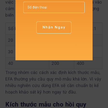
việc xác định kích thước mẫu không chỉ dựa vào
cảm giác đủ dữ liệu mà phải bám vào số lượng
biến dùng để phân tích.
Nhận Ngay
Số biến quan sát
Tỷ lệ 5:1
Tỷ lệ 10:1
20
100
200
30
150
300
40
200
400
Trong nhóm các cách xác định kích thước mẫu,
EFA thường yêu cầu quy mô mẫu khá lớn. Vì vậy
nhiều nghiên cứu dùng EFA sẽ cần chuẩn bị kế
hoạch khảo sát kỹ hơn ngay từ đầu.
Kích thước mẫu cho hồi quy