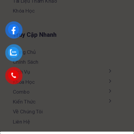
Tài Liệu Tham Khảo
Khóa Học
Truy Cập Nhanh
Trang Chủ
Chính Sách
Dịch Vụ
Khóa Học
Combo
Kiến Thức
Về Chúng Tôi
Liên Hệ