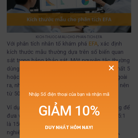
KICH-THUOC-MAU-CHO-PHAN-TICH-EFA
Với phân tích nhân tố khám phá
EFA
, xác định
kích thước mẫu thường dựa trên số biến quan
sát trong bảng khảo sát. Một nguyên tắc thường
dùng là tỷ lệ 5:1 hoặc 10:1, nghĩa là cần ít nhất 5
hoặc 10 quan sát cho một biến quan sát. Ngoài
ra, nhiều tài liệu cũng gợi ý cỡ mẫu tối thiểu nên
từ 50, tốt hơn là từ 100 trở lên.
Nhập Số điện thoại của bạn và nhận mã
GIẢM 10%
Ví dụ, nếu bảng hỏi có 30 biến quan sát dùng để
đưa vào EFA, thì cỡ mẫu tối thiểu theo tỷ lệ 5:1
là 150. Nếu chọn tỷ lệ 10:1, kích thước mẫu
DUY NHẤT HÔM NAY!
nghiên cứu nên là 300. Như vậy, khi làm EFA,