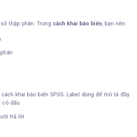
ữ số thập phân. Trong
cách khai báo biến
, bạn nên:
n
 phân
g cách khai báo biến SPSS. Label dùng để mô tả đầy
t có dấu.
ười trả lời