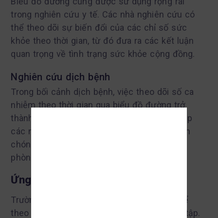
Biểu đồ đường cũng được sử dụng rộng rãi
trong nghiên cứu y tế. Các nhà nghiên cứu có
thể theo dõi sự biến đổi của các chỉ số sức
khỏe theo thời gian, từ đó đưa ra các kết luận
quan trọng về tình trạng sức khỏe cộng đồng.
Nghiên cứu dịch bệnh
Trong bối cảnh dịch bệnh, việc theo dõi số ca
nhiễm theo thời gian qua biểu đồ đường trở
thành công cụ không thể thiếu. Điều này giúp
các nhà chức trách và y tế công cộng nhanh
chóng đưa ra quyết định về các biện pháp
phòng ngừa cần thiết.
Nhập Số điện thoại của bạn và nhận mã
GIẢM 10%
Ứng dụng trong giáo dục
Trường học cũng áp dụng biểu đồ đường để
theo dõi sự tiến bộ của học sinh trong học tập.
DUY NHẤT HÔM NAY!