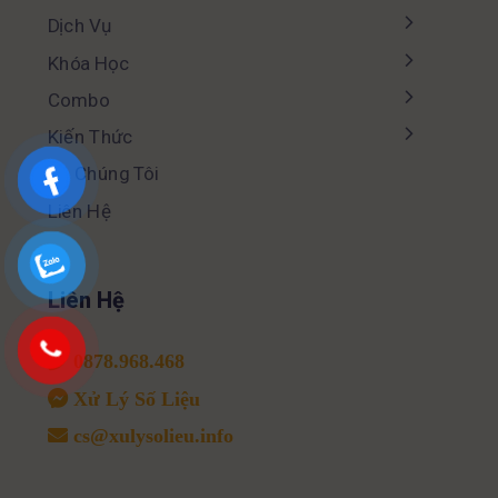
Dịch Vụ
Khóa Học
Combo
Kiến Thức
Về Chúng Tôi
Liên Hệ
Liên Hệ
0878.968.468
Xử Lý Số Liệu
cs@xulysolieu.info