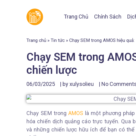
Trang Chủ
Chính Sách
Dịc
Trang chủ
»
Tin tức
»
Chạy SEM trong AMOS hiệu quả: 
Chạy SEM trong AMOS 
chiến lược
06/03/2025
| by
xulysolieu
|
No Comment
Chạy SEM trong
AMOS
là một phương pháp p
hóa chiến dịch quảng cáo trực tuyến. Qua bà
và những chiến lược hữu ích để bạn có th