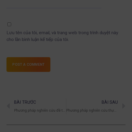
Lưu tên của tôi, email, và trang web trong trình duyệt này
cho lần bình luận kế tiếp của tôi.
POST A COMMENT
BÀI TRƯỚC
BÀI SAU
Phương pháp nghiên cứu đề tài là gì? Các cách tiếp cận phổ biến
Phương pháp nghiên cứu thực tiễn là gì? Cách áp dụng hiệu quả