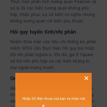
Thực hiện phân tích tương quan Pearson và
xử lý lỗi các biến tương quan không phù
hợp. Khắc phục sự cố biến có nghĩa nhưng
không tương quan với biến phụ thuộc.
Hồi quy tuyến tính/nhị phân
Nhằm thỏa mãn các tiêu chí thống kê, phần
mềm SPSS cần thực hiện hồi quy bội hoặc
hồi nhị phân logistics. Khi đó, giá R Square
sẽ trở nên phù hợp và các biến không bị
loại ngoài mong muốn.
One way ANOVA/T Test
Để có kết quả phù hợp với dữ liệu thực tế,
thì dịch vụ sẽ tiến hành phân tích One way
Nhập Số điện thoại của bạn và nhận mã
ANOVA/T Test. Đây là phần hỗ trợ đặc biệt