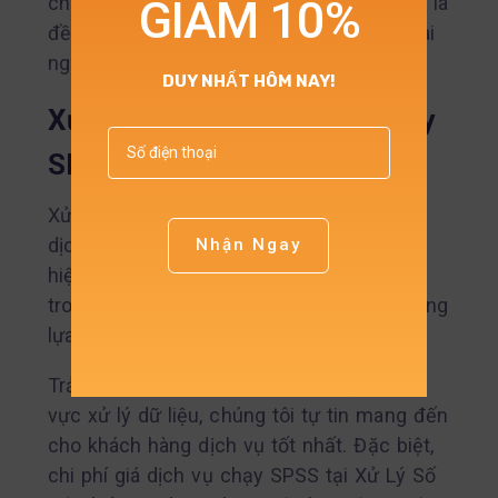
cho quá trình hồi quy. Nhiệm vụ này cũng là
GIẢM 10%
đề xuất giải quyết vấn đề của nhiều đề tài
nghiên cứu.
DUY NHẤT HÔM NAY!
Xử Lý Số Liệu – Dịch vụ chạy
SPSS giá rẻ
Xử Lý Số Liệu là đơn vị chuyên cung cấp
dịch vụ chạy SPSS giá rẻ và chất lượng
Nhận Ngay
hiện nay. Nếu bạn đang gặp nhiều vấn đề
trong quá trình nghiên cứu, thì hãy tin tưởng
lựa chọn dịch vụ của chúng tôi.
Trải qua hơn 7 năm hoạt động trong lĩnh
vực xử lý dữ liệu, chúng tôi tự tin mang đến
cho khách hàng dịch vụ tốt nhất. Đặc biệt,
chi phí giá dịch vụ chạy SPSS tại Xử Lý Số