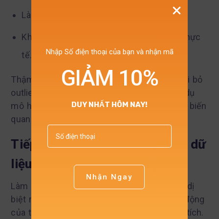
Làm sai lệch đặc điểm tổng thể.
Khiến mô hình phân tích kém phản ánh thực
Nhập Số điện thoại của bạn và nhận mã
tế.
GIẢM 10%
Thậm chí, trong một số trường hợp, việc loại bỏ
outlier còn làm kết quả phân tích xấu đi, ví dụ
DUY NHẤT HÔM NAY!
mô hình hồi quy giảm độ phù hợp hoặc các biến
quan trọng trở nên không có ý nghĩa.
Tiếp cận đúng trong làm sạch dữ
liệu
Nhận Ngay
Làm sạch dữ liệu không chỉ là loại bỏ điểm dị
biệt mà là quá trình thử – sai, đánh giá tác động
của từng quyết định xử lý lên kết quả phân tích.