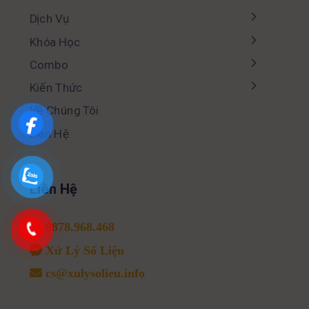
Dịch Vụ
Khóa Học
Combo
Kiến Thức
Về Chúng Tôi
Liên Hệ
Liên Hệ
0878.968.468
Xử Lý Số Liệu
cs@xulysolieu.info