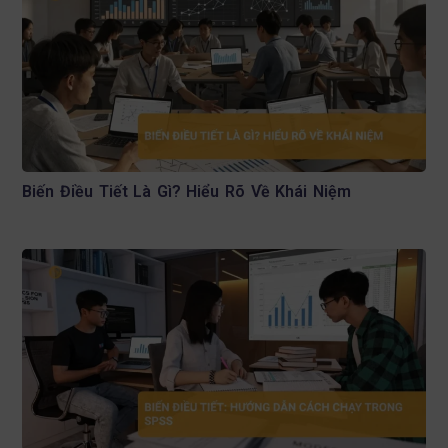
Biến Điều Tiết Là Gì? Hiểu Rõ Về Khái Niệm