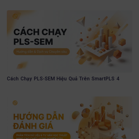
Cách Chạy PLS-SEM Hiệu Quả Trên SmartPLS 4