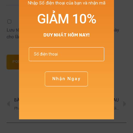
Nhập Số điện thoại của bạn và nhận mã
GIẢM 10%
Lưu tên của tôi, email, và trang web trong trình duyệt này
DUY NHẤT HÔM NAY!
cho lần bình luận kế tiếp của tôi.
POST A COMMENT
Nhận Ngay
BÀI TRƯỚC
BÀI SAU
Phân Tích Dữ Liệu Trong Khoa Học Xã Hội: Cơ Hội, Thách Thức Và Xu Hướng Mới
Định Tính và Định Lượng Là Gì? So Sánh Sự Khác Biệt Cơ Bản