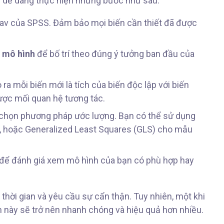
ể dễ dàng thực hiện những bước như sau:
 .sav của SPSS. Đảm bảo mọi biến cần thiết đã được
n mô hình
để bố trí theo đúng ý tưởng ban đầu của
ra mỗi biến mới là tích của biến độc lập với biến
được mối quan hệ tương tác.
chọn phương pháp ước lượng. Bạn có thể sử dụng
, hoặc Generalized Least Squares (GLS) cho mẫu
x để đánh giá xem mô hình của bạn có phù hợp hay
thời gian và yêu cầu sự cẩn thận. Tuy nhiên, một khi
h này sẽ trở nên nhanh chóng và hiệu quả hơn nhiều.