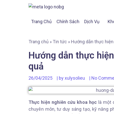
Trang Chủ
Chính Sách
Dịch Vụ
Kh
Trang chủ
»
Tin tức
»
Hướng dẫn thực hiện
Hướng dẫn thực hiện
quả
26/04/2025
| by
xulysolieu
|
No Comme
Thực hiện nghiên cứu khoa học
là một q
chuyên môn, tư duy sáng tạo, kỹ năng p