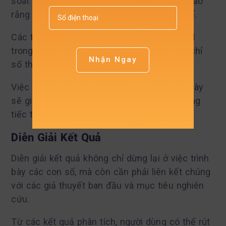
soát và tinh chỉnh lại các kết quả để đảm bảo
rằng chúng phản ánh đúng tình hình thực tế.
Các thông số cần chú ý bao gồm R-squared
trong hồi quy, p-value trong ANOVA, và các chỉ
Nhận Ngay
số thống kê khác.
Việc nhiệt tình và cẩn thận trong quá trình này
sẽ giúp người dùng tránh những sai lầm đáng
tiếc trong diễn giải kết quả.
Diễn Giải Kết Quả
Diễn giải kết quả không chỉ dừng lại ở việc trình
bày các con số, mà còn cần phải liên kết chúng
với các giả thuyết ban đầu và mục tiêu nghiên
cứu.
Từ các kết quả phân tích, người dùng có thể rút