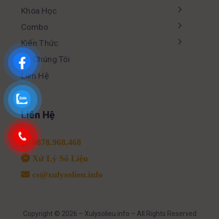
Khóa Học
Combo
Kiến Thức
Về Chúng Tôi
Liên Hệ
Liên Hệ
0878.968.468
Xử Lý Số Liệu
cs@xulysolieu.info
Copyright © 2026 – Xulysolieu.info – All Rights Reserved