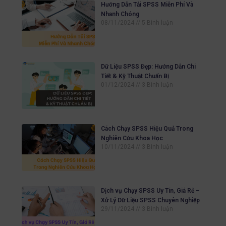
Hướng Dẫn Tải SPSS Miễn Phí Và
Nhanh Chóng
08/11/2024
5 Bình luận
Dữ Liệu SPSS Đẹp: Hướng Dẫn Chi
Tiết & Kỹ Thuật Chuẩn Bị
01/12/2024
3 Bình luận
Cách Chạy SPSS Hiệu Quả Trong
Nghiên Cứu Khoa Học
10/11/2024
3 Bình luận
Dịch vụ Chạy SPSS Uy Tín, Giá Rẻ –
Xử Lý Dữ Liệu SPSS Chuyên Nghiệp
29/11/2024
3 Bình luận