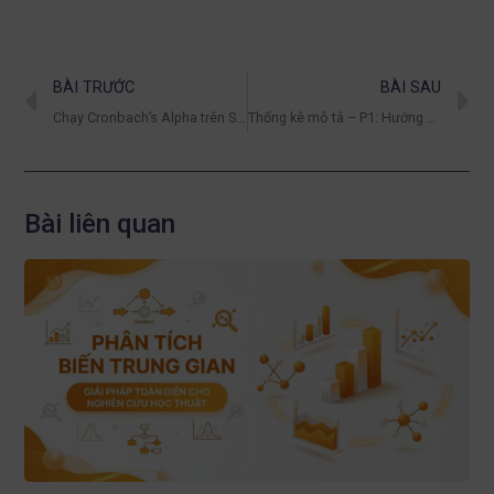
BÀI TRƯỚC
BÀI SAU
Chạy Cronbach’s Alpha trên SPSS: 4 trường hợp loại hay giữ biến
Thống kê mô tả – P1: Hướng dẫn thống kê tần số cơ bản trong SPSS 26
Bài liên quan