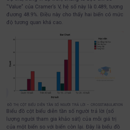
“Value” của Cramer’s V, hệ số này là 0.489, tương
đương 48.9%. Điều này cho thấy hai biến có mức
độ tương quan khá cao.
ĐỒ THỊ CỘT BIỂU DIỄN TẦN SỐ NGƯỜI TRẢ LỜI – CROSSTABULATION
Biểu đồ cột biểu diễn tần số người trả lời (số
lượng người tham gia khảo sát) của mỗi giá trị
của một biến so với biến còn lại. Đây là biểu đồ