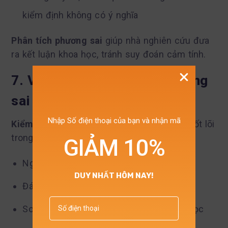
kiểm định không có ý nghĩa
Phân tích phương sai
giúp nhà nghiên cứu đưa
ra kết luận khoa học, tránh suy đoán cảm tính.
7. Vai trò của kiểm định phương
sai ANOVA trong nghiên cứu
Nhập Số điện thoại của bạn và nhận mã
Kiểm định phương sai ANOVA
là công cụ cốt lõi
trong:
GIẢM 10%
Nghiên cứu hành vi khách hàng
DUY NHẤT HÔM NAY!
Đánh giá hiệu quả chính sách
So sánh nhóm trong nghiên cứu xã hội học