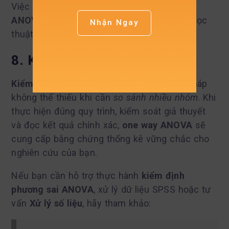
Việc sử dụng đúng
kiểm định phương sai
ANOVA
giúp nâng cao độ tin cậy và giá trị học
Nhận Ngay
thuật của nghiên cứu.
8. Kết luận
Kiểm định phương sai ANOVA
là phương pháp
không thể thiếu khi cần
so sánh nhiều nhóm
. Khi
thực hiện đúng quy trình, kiểm soát giả thuyết
và đọc kết quả chính xác,
one way ANOVA
sẽ
cung cấp bằng chứng thống kê vững chắc cho
nghiên cứu của bạn.
Nếu bạn cần hỗ trợ thực hành
kiểm định
phương sai ANOVA
, xử lý dữ liệu SPSS hoặc tư
vấn
Xử lý số liệu
, hãy tham khảo: