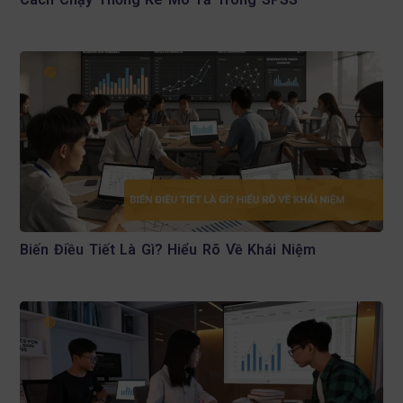
Biến Điều Tiết Là Gì? Hiểu Rõ Về Khái Niệm