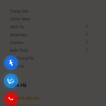
Trang Chủ
Chính Sách
Dịch Vụ
Khóa Học
Combo
Kiến Thức
Về Chúng Tôi
Liên Hệ
Liên Hệ
0878.968.468
Xử Lý Số Liệu