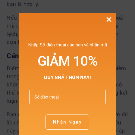
bạn là hợp lý.
Nếu một hoặc nhiều giả định không được thoả
mãn, mô hình có thể dẫn đến các kết quả sai
lệch, và từ đó ảnh hưởng đến các quyết định
dựa trên mô hình.
Nhập Số điện thoại của bạn và nhận mã
Cẩn trọng với ngoại lai
GIẢM 10%
Điểm dữ liệu ngoại lai có thể ảnh hưởng nghiêm
trọng đến kết quả của mô hình hồi quy. Nếu
DUY NHẤT HÔM NAY!
không được xử lý đúng cách, các điểm này có
thể kéo dài đường hồi quy và dẫn đến những kết
luận sai lệch.
Bạn cần chủ động kiểm tra và xử lý các điểm dữ
Nhận Ngay
liệu ngoại lai trước khi xây dựng mô hình. Điều
này có thể bao gồm việc loại bỏ chúng hoặc áp