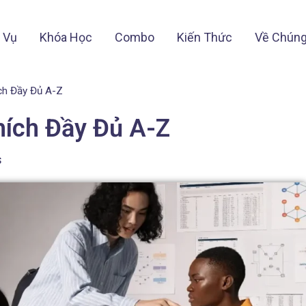
 Vụ
Khóa Học
Combo
Kiến Thức
Về Chúng
ích Đầy Đủ A-Z
hích Đầy Đủ A-Z
s