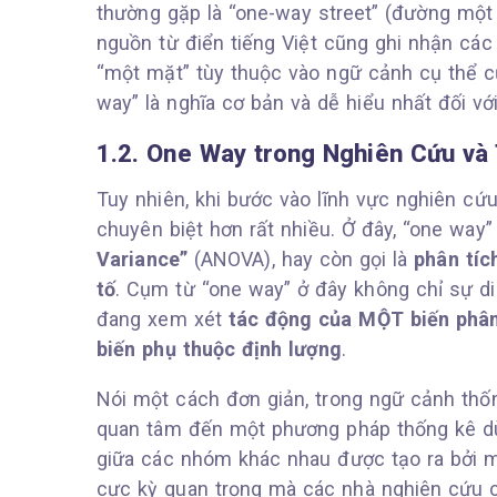
thường gặp là “one-way street” (đường một 
nguồn từ điển tiếng Việt cũng ghi nhận các
“một mặt” tùy thuộc vào ngữ cảnh cụ thể củ
way” là nghĩa cơ bản và dễ hiểu nhất đối vớ
1.2. One Way trong Nghiên Cứu và
Tuy nhiên, khi bước vào lĩnh vực nghiên cứ
chuyên biệt hơn rất nhiều. Ở đây, “one wa
Variance”
(ANOVA), hay còn gọi là
phân tíc
tố
. Cụm từ “one way” ở đây không chỉ sự d
đang xem xét
tác động của MỘT biến phân
biến phụ thuộc định lượng
.
Nói một cách đơn giản, trong ngữ cảnh thốn
quan tâm đến một phương pháp thống kê dù
giữa các nhóm khác nhau được tạo ra bởi mộ
cực kỳ quan trọng mà các nhà nghiên cứu 