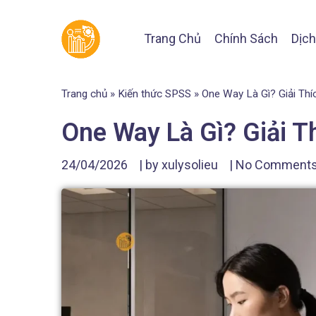
Trang Chủ
Chính Sách
Dịch
Trang chủ
»
Kiến thức SPSS
»
One Way Là Gì? Giải Th
One Way Là Gì? Giải T
24/04/2026
| by
xulysolieu
|
No Comment