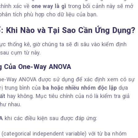
chính xác về
one way là gì
trong bối cảnh này sẽ mở
phân tích phù hợp cho dữ liệu của bạn.
: Khi Nào và Tại Sao Cần Ứng Dụng?
vực thống kê, giờ chúng ta sẽ đi sâu vào kiểm định
sau cụm từ này.
ụng Của One-Way ANOVA
e-Way ANOVA được sử dụng để xác định xem có sự
rị trung bình của
ba hoặc nhiều nhóm độc lập
dựa
ất
hay không. Mục tiêu chính của nó là kiểm tra giả
như nhau.
A
khi các điều kiện sau được đáp ứng:
(categorical independent variable) với từ ba nhóm