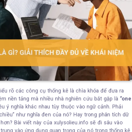
hiểu rõ các công cụ thống kê là chìa khóa để đưa ra
niệm nền tảng mà nhiều nhà nghiên cứu bắt gặp là
“one
iều ý nghĩa khác nhau tùy thuộc vào ngữ cảnh. Phải
chiều” như nghĩa đen của nó? Hay trong phân tích dữ
hơn? Bài viết này của xulysolieu.info sẽ đi sâu vào
p trung vào ứng dụng quan trọng của nó trong thống kê