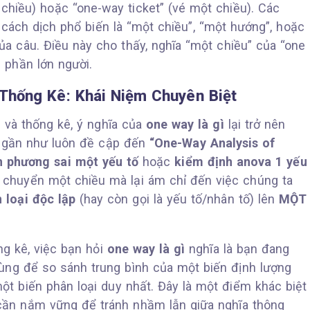
chiều) hoặc “one-way ticket” (vé một chiều). Các
 cách dịch phổ biến là “một chiều”, “một hướng”, hoặc
a câu. Điều này cho thấy, nghĩa “một chiều” của “one
i phần lớn người.
 Thống Kê: Khái Niệm Chuyên Biệt
u và thống kê, ý nghĩa của
one way là gì
lại trở nên
y” gần như luôn đề cập đến
“One-Way Analysis of
h phương sai một yếu tố
hoặc
kiểm định anova 1 yếu
i chuyển một chiều mà lại ám chỉ đến việc chúng ta
 loại độc lập
(hay còn gọi là yếu tố/nhân tố) lên
MỘT
g kê, việc bạn hỏi
one way là gì
nghĩa là bạn đang
ng để so sánh trung bình của một biến định lượng
t biến phân loại duy nhất. Đây là một điểm khác biệt
cần nắm vững để tránh nhầm lẫn giữa nghĩa thông