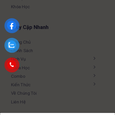
Khóa Học
Truy Cập Nhanh
Trang Chủ
Chính Sách
Dịch Vụ
Khóa Học
Combo
Kiến Thức
Về Chúng Tôi
Liên Hệ