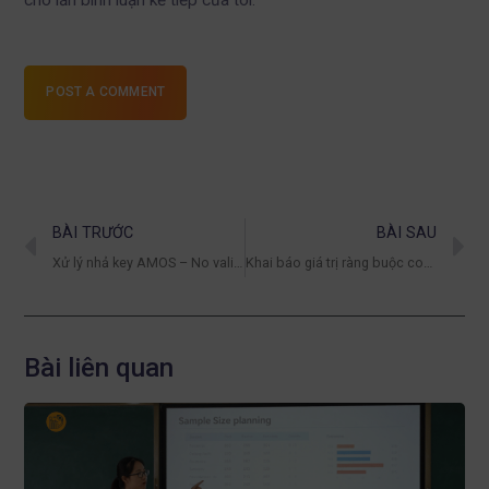
POST A COMMENT
BÀI TRƯỚC
BÀI SAU
Xử lý nhả key AMOS – No valid license for amos was found
Khai báo giá trị ràng buộc constrain trong AMOS
Bài liên quan