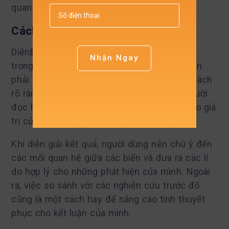
quan hệ giữa các biến trong mô hình.
Cách diễn giải kết quả
Diễn解 kết quả là một phần không thể thiếu
Nhận Ngay
trong bất kỳ nghiên cứu nào. Người dùng cần
phải biết cách trình bày các phát hiện một cách
rõ ràng và logic. Điều này không chỉ giúp người
đọc hiểu rõ hơn về kết quả mà còn nâng cao giá
trị của nghiên cứu.
Khi diễn giải kết quả, người dùng nên chú ý đến
các mối quan hệ giữa các biến và đưa ra các lí
do hợp lý cho những phát hiện của mình. Ngoài
ra, việc so sánh với các nghiên cứu trước đó
cũng là một cách hay để nâng cao tính thuyết
phục cho kết luận của mình.