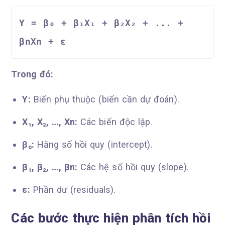
Y = β₀ + β₁X₁ + β₂X₂ + ... + 
βnXn + ε
Trong đó:
Y:
Biến phụ thuộc (biến cần dự đoán).
X₁, X₂, …, Xn:
Các biến độc lập.
β₀:
Hằng số hồi quy (intercept).
β₁, β₂, …, βn:
Các hệ số hồi quy (slope).
ε:
Phần dư (residuals).
Các bước thực hiện phân tích hồi