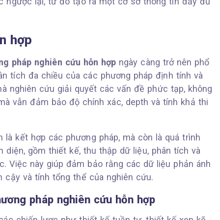
 ngược lại, từ đó tạo ra một cơ sở thông tin đầy đủ
n hợp
ng pháp nghiên cứu hỗn hợp
ngày càng trở nên phổ
n tích đa chiều của các phương pháp định tính và
hà nghiên cứu giải quyết các vấn đề phức tạp, không
à vẫn đảm bảo độ chính xác, depth và tính khả thi
 là kết hợp các phương pháp, mà còn là quá trình
diện, gồm thiết kế, thu thập dữ liệu, phân tích và
gic. Việc này giúp đảm bảo rằng các dữ liệu phản ánh
n cậy và tính tổng thể của nghiên cứu.
phương pháp nghiên cứu hỗn hợp
ác chiến lược như thiết kế tuần tự, thiết kế xen kẽ