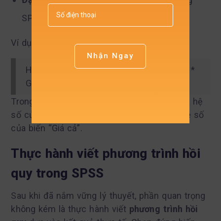
SPSS để dễ đọc và hiểu
Ví dụ phương trình mẫu:
Nhận Ngay
HÀILÒNG = 1.25 + 0.45 * DỊCHVỤ – 0.32 *
GIÁCẢ + ε
Trong đó, 1.25 là hằng số (Constant), 0.45 là hệ
số của biến “Chất lượng dịch vụ”, -0.32 là hệ số
của biến “Giá cả”.
Thực hành viết phương trình hồi
quy trong SPSS
Sau khi đã nắm vững lý thuyết, phần quan trọng
không kém là thực hành viết
phương trình hồi