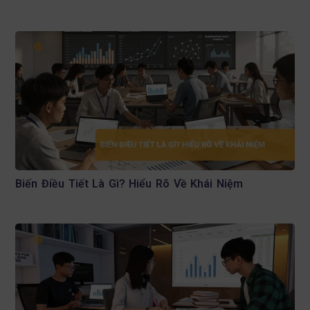
Biến Điều Tiết Là Gì? Hiểu Rõ Về Khái Niệm