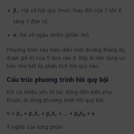
β₁
: Hệ số hồi quy (mức thay đổi của Y khi X
tăng 1 đơn vị)
e
: Sai số ngẫu nhiên (phần dư)
Phương trình này biểu diễn một đường thẳng dự
đoán giá trị của Y dựa vào X. Đây là nền tảng cơ
bản cho bất kỳ phân tích hồi quy nào.
Cấu trúc phương trình hồi quy bội
Khi có nhiều yếu tố tác động đến biến phụ
thuộc, ta dùng phương trình hồi quy bội:
Y = β₀ + β₁X₁ + β₂X₂ + … + βₙXₙ + e
Ý nghĩa của từng phần: