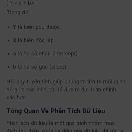
[ Y = a + bX ]
Trong đó:
Y
là biến phụ thuộc.
X
là biến độc lập.
a
là hệ số chặn (intercept).
b
là hệ số góc (slope).
Hồi quy tuyến tính giúp chúng ta tìm ra mối quan
hệ giữa các biến, từ đó đưa ra dự đoán chính
xác hơn.
Tổng Quan Về Phân Tích Dữ Liệu
Phân tích dữ liệu là một quá trình nhằm mục
đích thu thập, xử lý và diễn giải dữ liệu để rút ra