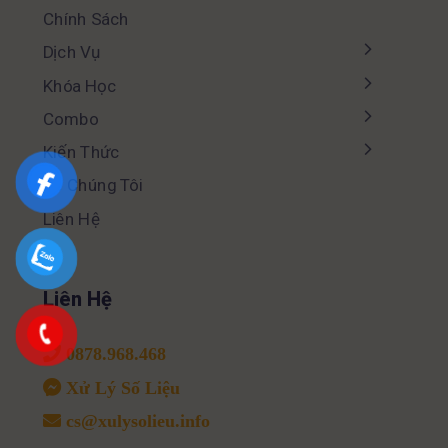
Chính Sách
Dịch Vụ
Khóa Học
Combo
Kiến Thức
Về Chúng Tôi
Liên Hệ
Liên Hệ
0878.968.468
Xử Lý Số Liệu
cs@xulysolieu.info