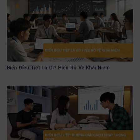
Biến Điều Tiết Là Gì? Hiểu Rõ Về Khái Niệm