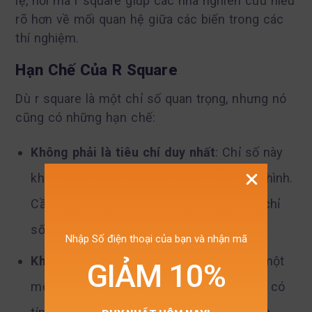
lệ, nơi mà r square giúp các nhà nghiên cứu hiểu
rõ hơn về mối quan hệ giữa các biến trong các
thí nghiệm.
Hạn Chế Của R Square
Dù r square là một chỉ số quan trọng, nhưng nó
cũng có những hạn chế:
Không phải là tiêu chí duy nhất
: Chỉ số này
không thể hiện toàn bộ bức tranh về mô hình.
Cần kết hợp với p-value, AIC, BIC và các chỉ
số khác để đánh giá chính xác hơn.
Nhập Số điện thoại của bạn và nhận mã
Khó khăn trong việc giải thích
: Đôi khi, một
GIẢM 10%
mô hình có r square cao nhưng lại không có