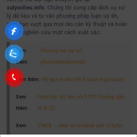
xulysolieu.info
. Chúng tôi cung cấp dịch vụ xử
lý dữ liệu và tư vấn phương pháp luận uy tín,
giúp bạn vượt qua mọi rào cản kỹ thuật và hoàn
thành nghiên cứu một cách xuất sắc.
Xem
Phương sai sai số
thêm:
(Heteroskedasticity)
Xem thêm:
Hồi quy tuyến tính (Linear regression)
Xem
Phân tích dữ liệu với SPSS (hướng dẫn
thêm:
từ A–Z)
Xem
STATA – cách vẽ residual plot (rvfplot,
thêm:
rvpplot)