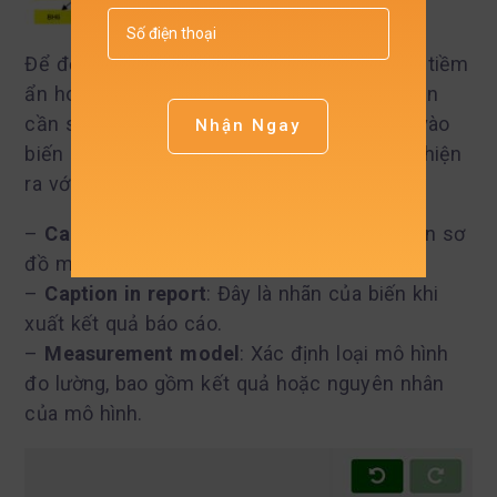
Để đổi tên hoặc thay đổi thông tin của biến tiềm
ẩn hoặc biến quan sát trong SmartPLS 4, bạn
cần sử dụng công cụ “Select” và nhấp đôi vào
Nhận Ngay
biến cần chỉnh sửa. Bảng thông tin biến sẽ hiện
ra với các mục sau:
–
Caption in model:
Đây là tên của biến trên sơ
đồ mô hình (diagram).
–
Caption in report
: Đây là nhãn của biến khi
xuất kết quả báo cáo.
–
Measurement model
: Xác định loại mô hình
đo lường, bao gồm kết quả hoặc nguyên nhân
của mô hình.