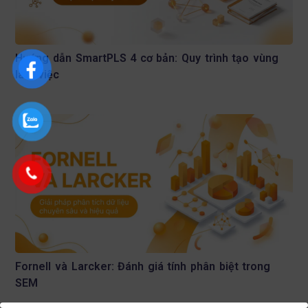
Hướng dẫn SmartPLS 4 cơ bản: Quy trình tạo vùng
làm việc
Fornell và Larcker: Đánh giá tính phân biệt trong
SEM