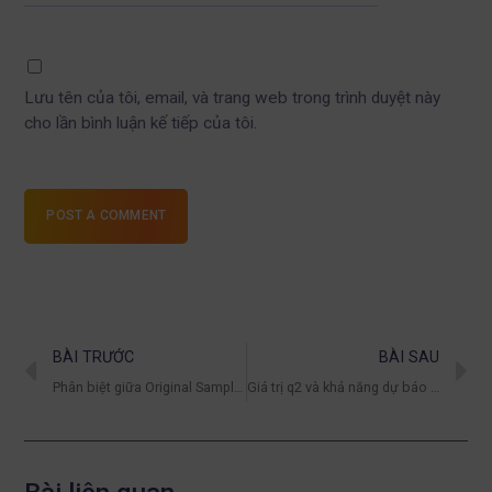
Lưu tên của tôi, email, và trang web trong trình duyệt này
cho lần bình luận kế tiếp của tôi.
POST A COMMENT
BÀI TRƯỚC
BÀI SAU
Phân biệt giữa Original Sample và Effect Size f2 trong SmartPLS 4
Giá trị q2 và khả năng dự báo của biến độc lập trong SMARTPLS 3