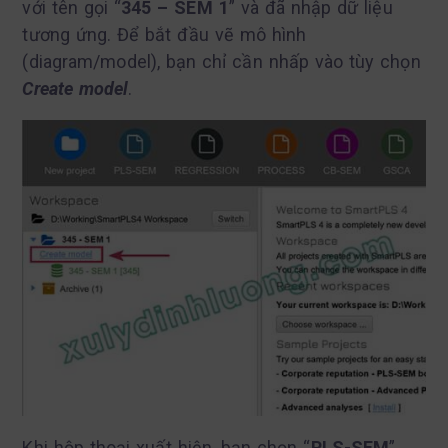
với tên gọi “
345 – SEM 1
” và đã nhập dữ liệu
tương ứng. Để bắt đầu vẽ mô hình
(diagram/model), bạn chỉ cần nhấp vào tùy chọn
Create model
.
Khi hộp thoại xuất hiện, bạn chọn “
PLS-SEM
”