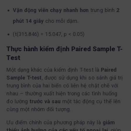
Vận động viên chạy nhanh hơn
trung bình
2
phút 14 giây
cho mỗi dặm.
(t(315.846) = 15.047, p < 0.05)
Thực hành kiểm định Paired Sample T-
Test
Một dạng khác của kiểm định T-test là
Paired
Sample T-test
, được sử dụng khi so sánh giá trị
trung bình của hai biến có liên hệ chặt chẽ với
nhau – thường xuất hiện trong các tình huống
đo lường
trước và sau
một tác động cụ thể lên
cùng một nhóm đối tượng.
Ưu điểm chính của phương pháp này là
giảm
thiểu ảnh hưởng của các yếu tố ngoại lai
, giúp