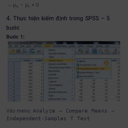
→ μ₀ – μ₁ ≠ 0
4. Thực hiện kiểm định trong SPSS – 5
bước
Bước 1:
Vào menu:
Analyze → Compare Means →
Independent-Samples T Test