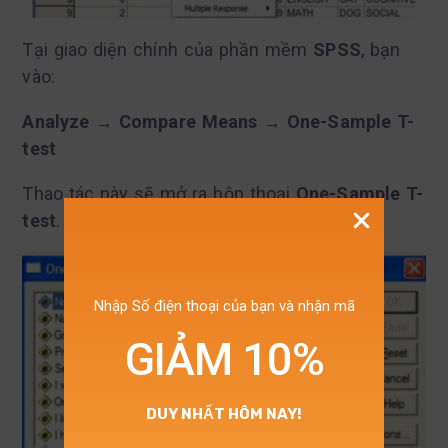
Tại giao diện chính của phần mềm
SPSS
, bạn
vào:
Analyze → Compare Means → One-Sample T-
test
Thao tác này sẽ mở ra hộp thoại
One-Sample T-
test
.
Nhập Số điện thoại của bạn và nhận mã
GIẢM 10%
DUY NHẤT HÔM NAY!