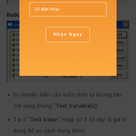
Bước 2: Thiết lập biến và giá trị kiểm định
Nhận Ngay
Di chuyển biến cần kiểm định từ khung bên
trái sang khung “
Test Variable(s)
”.
Tại ô “
Test Value
”, nhập số
1
(vì đây là giá trị
dùng để so sánh trung bình).