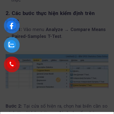
2. Các bước thực hiện kiểm định trên
SPSS
Bước 1:
Vào menu
Analyze → Compare Means
→ Paired-Samples T-Test
.
Bước 2:
Tại cửa sổ hiện ra, chọn hai biến cần so
sánh từ cột bên trái, sau đó di chuyển chúng