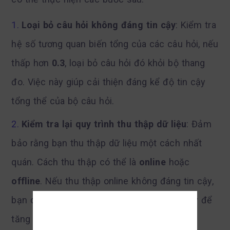
Loại bỏ câu hỏi không đáng tin cậy
: Kiểm tra
hệ số tương quan biến tổng của các câu hỏi, nếu
thấp hơn
0.3
, loại bỏ câu hỏi đó khỏi bộ thang
đo. Việc này giúp cải thiện đáng kể độ tin cậy
tổng thể của bộ câu hỏi.
Kiểm tra lại quy trình thu thập dữ liệu
: Đảm
bảo rằng bạn thu thập dữ liệu một cách nhất
quán. Cách thu thập có thể là
online
hoặc
offline
. Nếu thu thập online không đáng tin cậy,
bạn có thể thử phát bảng khảo sát trên giấy để
tăng độ chính xác.