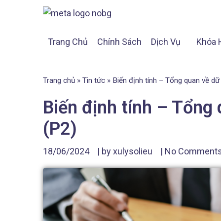
Trang Chủ
Chính Sách
Dịch Vụ
Khóa 
Trang chủ
»
Tin tức
»
Biến định tính – Tổng quan về dữ 
Biến định tính – Tổng 
(P2)
18/06/2024
| by
xulysolieu
|
No Comment