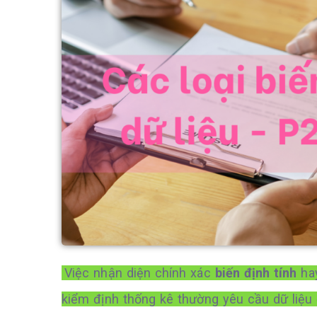
Việc nhận diện chính xác
biến định tính
ha
kiểm định thống kê thường yêu cầu dữ liệu 