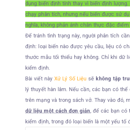
dụng biến định tính thay vì biến định lượng.
chạy phân tích, nhưng nếu biến được sử d
nghĩa, không phản ánh chân thực đặc điểm 
Để tránh tình trạng này, người phân tích c
định: loại biến nào được yêu cầu, liệu có ch
thước mẫu tối thiểu hay không. Chỉ khi dữ l
kiểm định.
Bài viết này
Xử Lý Số Liệu
sẽ
không tập trun
lý thuyết hàn lâm. Nếu cần, các bạn có thể 
trên mạng và trong sách vở. Thay vào đó, 
dữ liệu một cách đơn giản
, để các bạn có 
kiểm định, trong đó loại biến là một yếu tố