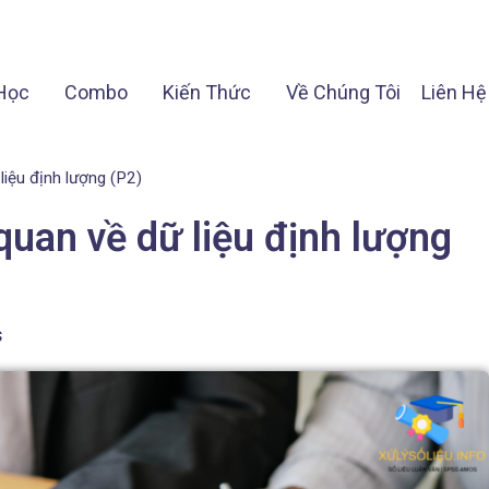
Học
Combo
Kiến Thức
Về Chúng Tôi
Liên Hệ
liệu định lượng (P2)
quan về dữ liệu định lượng
s