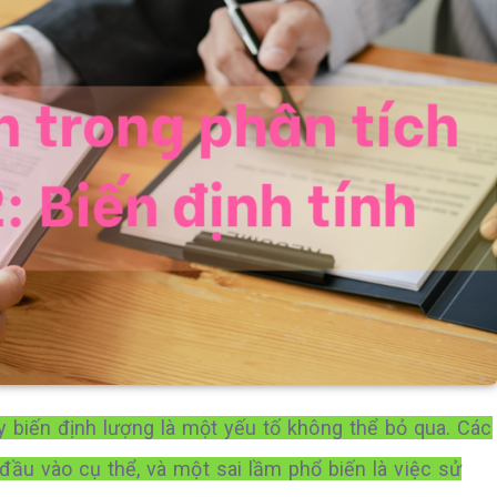
y biến định lượng là một yếu tố không thể bỏ qua. Các
đầu vào cụ thể, và một sai lầm phổ biến là việc sử