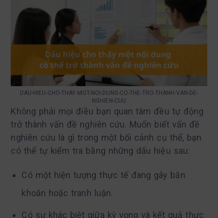
DAU-HIEU-CHO-THAY-MOT-NOI-DUNG-CO-THE-TRO-THANH-VAN-DE-
NGHIEN-CUU
Không phải mọi điều bạn quan tâm đều tự động
trở thành vấn đề nghiên cứu. Muốn biết vấn đề
nghiên cứu là gì trong một bối cảnh cụ thể, bạn
có thể tự kiểm tra bằng những dấu hiệu sau:
Có một hiện tượng thực tế đang gây băn
khoăn hoặc tranh luận.
Có sự khác biệt giữa kỳ vọng và kết quả thực