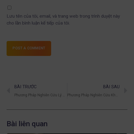
Lưu tên của tôi, email, và trang web trong trình duyệt này
cho lần bình luận kế tiếp của tôi.
POST A COMMENT
BÀI TRƯỚC
BÀI SAU
Phương Pháp Nghiên Cứu Lý Thuyết Là Gì? Cách Làm Rõ Ràng, Dễ Hiểu
Phương Pháp Nghiên Cứu Khoa Học Là Gì? Giải Thích Ngắn Gọn, Dễ Hiểu
Bài liên quan