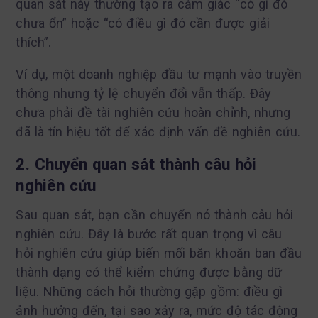
quan sát này thường tạo ra cảm giác “có gì đó
chưa ổn” hoặc “có điều gì đó cần được giải
thích”.
Ví dụ, một doanh nghiệp đầu tư mạnh vào truyền
thông nhưng tỷ lệ chuyển đổi vẫn thấp. Đây
chưa phải đề tài nghiên cứu hoàn chỉnh, nhưng
đã là tín hiệu tốt để xác định vấn đề nghiên cứu.
2. Chuyển quan sát thành câu hỏi
nghiên cứu
Sau quan sát, bạn cần chuyển nó thành câu hỏi
nghiên cứu. Đây là bước rất quan trọng vì câu
hỏi nghiên cứu giúp biến mối băn khoăn ban đầu
thành dạng có thể kiểm chứng được bằng dữ
liệu. Những cách hỏi thường gặp gồm: điều gì
ảnh hưởng đến, tại sao xảy ra, mức độ tác động