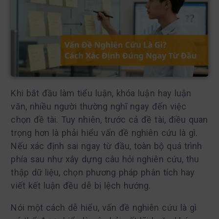
Khi bắt đầu làm tiểu luận, khóa luận hay luận
văn, nhiều người thường nghĩ ngay đến việc
chọn đề tài. Tuy nhiên, trước cả đề tài, điều quan
trọng hơn là phải hiểu vấn đề nghiên cứu là gì.
Nếu xác định sai ngay từ đầu, toàn bộ quá trình
phía sau như xây dựng câu hỏi nghiên cứu, thu
thập dữ liệu, chọn phương pháp phân tích hay
viết kết luận đều dễ bị lệch hướng.
Nói một cách dễ hiểu, vấn đề nghiên cứu là gì