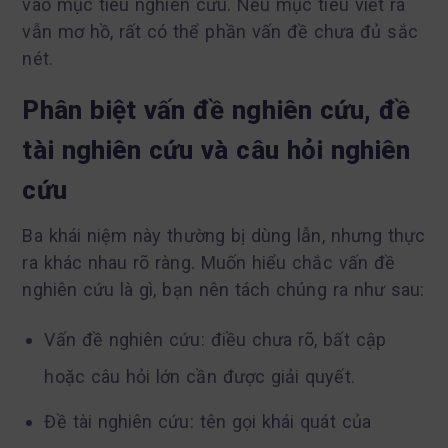
vào mục tiêu nghiên cứu. Nếu mục tiêu viết ra
vẫn mơ hồ, rất có thể phần vấn đề chưa đủ sắc
nét.
Phân biệt vấn đề nghiên cứu, đề
tài nghiên cứu và câu hỏi nghiên
cứu
Ba khái niệm này thường bị dùng lẫn, nhưng thực
ra khác nhau rõ ràng. Muốn hiểu chắc vấn đề
nghiên cứu là gì, bạn nên tách chúng ra như sau:
Vấn đề nghiên cứu: điều chưa rõ, bất cập
hoặc câu hỏi lớn cần được giải quyết.
Đề tài nghiên cứu: tên gọi khái quát của