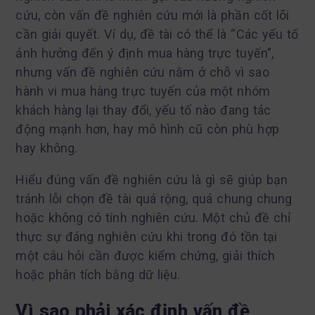
cứu, còn vấn đề nghiên cứu mới là phần cốt lõi
cần giải quyết. Ví dụ, đề tài có thể là “Các yếu tố
ảnh hưởng đến ý định mua hàng trực tuyến”,
nhưng vấn đề nghiên cứu nằm ở chỗ vì sao
hành vi mua hàng trực tuyến của một nhóm
khách hàng lại thay đổi, yếu tố nào đang tác
động mạnh hơn, hay mô hình cũ còn phù hợp
hay không.
Hiểu đúng vấn đề nghiên cứu là gì sẽ giúp bạn
tránh lỗi chọn đề tài quá rộng, quá chung chung
hoặc không có tính nghiên cứu. Một chủ đề chỉ
thực sự đáng nghiên cứu khi trong đó tồn tại
một câu hỏi cần được kiểm chứng, giải thích
hoặc phân tích bằng dữ liệu.
Vì sao phải xác định vấn đề