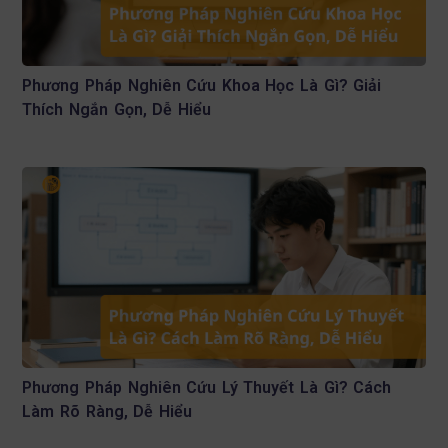
Phương Pháp Nghiên Cứu Khoa Học Là Gì? Giải
Thích Ngắn Gọn, Dễ Hiểu
Phương Pháp Nghiên Cứu Lý Thuyết Là Gì? Cách
Làm Rõ Ràng, Dễ Hiểu