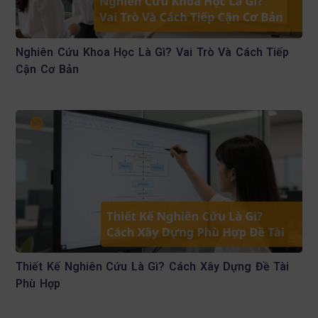
Nghiên Cứu Khoa Học Là Gì? Vai Trò Và Cách Tiếp
Cận Cơ Bản
Thiết Kế Nghiên Cứu Là Gì? Cách Xây Dựng Đề Tài
Phù Hợp