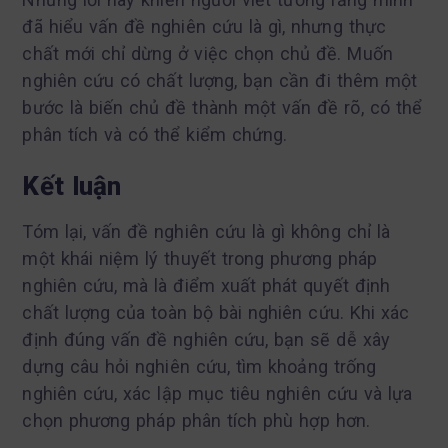
đã hiểu vấn đề nghiên cứu là gì, nhưng thực
chất mới chỉ dừng ở việc chọn chủ đề. Muốn
nghiên cứu có chất lượng, bạn cần đi thêm một
bước là biến chủ đề thành một vấn đề rõ, có thể
phân tích và có thể kiểm chứng.
Kết luận
Tóm lại, vấn đề nghiên cứu là gì không chỉ là
một khái niệm lý thuyết trong phương pháp
nghiên cứu, mà là điểm xuất phát quyết định
chất lượng của toàn bộ bài nghiên cứu. Khi xác
định đúng vấn đề nghiên cứu, bạn sẽ dễ xây
dựng câu hỏi nghiên cứu, tìm khoảng trống
nghiên cứu, xác lập mục tiêu nghiên cứu và lựa
chọn phương pháp phân tích phù hợp hơn.