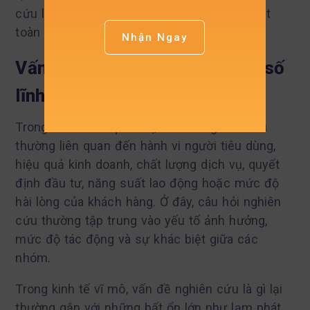
cứu là gì và vai trò của nó trong việc dẫn dắt
toàn bộ cấu trúc nghiên cứu.
Nhận Ngay
Vấn đề nghiên cứu trong một số
lĩnh vực thường gặp
Trong kinh tế và quản trị, vấn đề nghiên cứu
thường liên quan đến hành vi người tiêu dùng,
hiệu quả kinh doanh, chất lượng dịch vụ, quyết
định đầu tư, năng suất lao động hoặc mức độ
hài lòng của khách hàng. Ở đây, câu hỏi nghiên
cứu thường tập trung vào yếu tố ảnh hưởng,
mức độ tác động và sự khác biệt giữa các
nhóm.
Trong kinh tế vĩ mô, vấn đề nghiên cứu là gì lại
thường gắn với những bất ổn lớn như lạm phát,