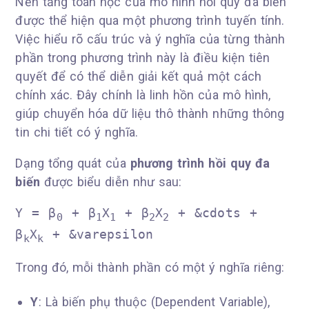
Nền tảng toán học của mô hình hồi quy đa biến
được thể hiện qua một phương trình tuyến tính.
Việc hiểu rõ cấu trúc và ý nghĩa của từng thành
phần trong phương trình này là điều kiện tiên
quyết để có thể diễn giải kết quả một cách
chính xác. Đây chính là linh hồn của mô hình,
giúp chuyển hóa dữ liệu thô thành những thông
tin chi tiết có ý nghĩa.
Dạng tổng quát của
phương trình hồi quy đa
biến
được biểu diễn như sau:
Y = β
+ β
X
+ β
X
+ &cdots +
0
1
1
2
2
β
X
+ &varepsilon
k
k
Trong đó, mỗi thành phần có một ý nghĩa riêng:
Y
: Là biến phụ thuộc (Dependent Variable),