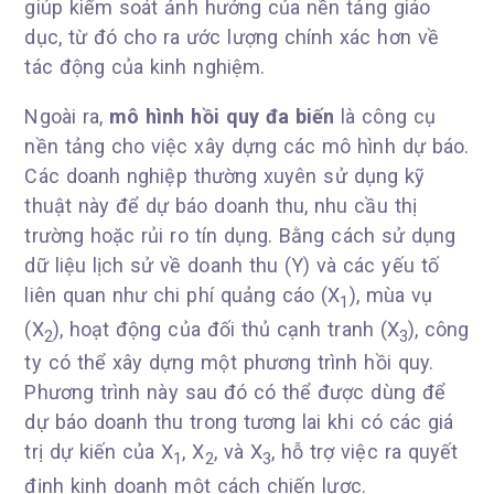
giúp kiểm soát ảnh hưởng của nền tảng giáo
dục, từ đó cho ra ước lượng chính xác hơn về
tác động của kinh nghiệm.
Ngoài ra,
mô hình hồi quy đa biến
là công cụ
nền tảng cho việc xây dựng các mô hình dự báo.
Các doanh nghiệp thường xuyên sử dụng kỹ
thuật này để dự báo doanh thu, nhu cầu thị
trường hoặc rủi ro tín dụng. Bằng cách sử dụng
dữ liệu lịch sử về doanh thu (Y) và các yếu tố
liên quan như chi phí quảng cáo (X
), mùa vụ
1
(X
), hoạt động của đối thủ cạnh tranh (X
), công
2
3
ty có thể xây dựng một phương trình hồi quy.
Phương trình này sau đó có thể được dùng để
dự báo doanh thu trong tương lai khi có các giá
trị dự kiến của X
, X
, và X
, hỗ trợ việc ra quyết
1
2
3
định kinh doanh một cách chiến lược.