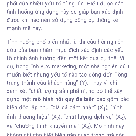
phối của nhiều yếu tố cùng lúc. Hiểu được các
tình huống ứng dụng này sẽ giúp bạn xác định
được khi nào nên sử dụng công cụ thống kê
mạnh mẽ này.
Tình huống phổ biến nhất là khi câu hỏi nghiên
cứu của bạn nhằm mục đích xác định các yếu
tố chính ảnh hưởng đến một kết quả cụ thể. Ví
dụ, trong lĩnh vực marketing, một nhà nghiên cứu
muốn biết những yếu tố nào tác động đến “lòng
trung thành của khách hàng” (Y). Thay vì chỉ
xem xét “chất lượng sản phẩm”, họ có thể xây
dựng một
mô hình hồi quy đa biến
bao gồm các
biến độc lập như “giá cả cảm nhận” (X
), “hình
1
ảnh thương hiệu” (X
), “chất lượng dịch vụ” (X
),
2
3
và “chương trình khuyến mãi” (X
). Mô hình này
4
không chỉ cho biết biến nào quan trọng mà còn