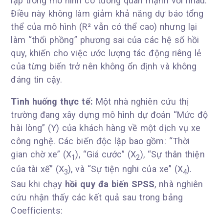
lập trong mô hình có tương quan mạnh với nhau.
Điều này không làm giảm khả năng dự báo tổng
thể của mô hình (R² vẫn có thể cao) nhưng lại
làm “thổi phồng” phương sai của các hệ số hồi
quy, khiến cho việc ước lượng tác động riêng lẻ
của từng biến trở nên không ổn định và không
đáng tin cậy.
Tình huống thực tế:
Một nhà nghiên cứu thị
trường đang xây dựng mô hình dự đoán “Mức độ
hài lòng” (Y) của khách hàng về một dịch vụ xe
công nghệ. Các biến độc lập bao gồm: “Thời
gian chờ xe” (X
), “Giá cước” (X
), “Sự thân thiện
1
2
của tài xế” (X
), và “Sự tiện nghi của xe” (X
).
3
4
Sau khi chạy
hồi quy đa biến SPSS
, nhà nghiên
cứu nhận thấy các kết quả sau trong bảng
Coefficients: