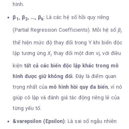
hình.
β
, β
, …, β
: Là các hệ số hồi quy riêng
1
2
k
(Partial Regression Coefficients). Mỗi hệ số
β
i
thể hiện mức độ thay đổi trong Y khi biến độc
lập tương ứng
X
thay đổi một đơn vị, với điều
i
kiện
tất cả các biến độc lập khác trong mô
hình được giữ không đổi
. Đây là điểm quan
trọng nhất của
mô hình hồi quy đa biến
, vì nó
giúp cô lập và đánh giá tác động riêng lẻ của
từng yếu tố.
&varepsilon (Epsilon)
: Là sai số ngẫu nhiên