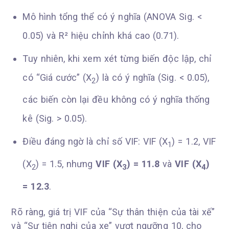
Mô hình tổng thể có ý nghĩa (ANOVA Sig. <
0.05) và R² hiệu chỉnh khá cao (0.71).
Tuy nhiên, khi xem xét từng biến độc lập, chỉ
có “Giá cước” (X
) là có ý nghĩa (Sig. < 0.05),
2
các biến còn lại đều không có ý nghĩa thống
kê (Sig. > 0.05).
Điều đáng ngờ là chỉ số VIF: VIF (X
) = 1.2, VIF
1
(X
) = 1.5, nhưng
VIF (X
) = 11.8
và
VIF (X
)
2
3
4
= 12.3
.
Rõ ràng, giá trị VIF của “Sự thân thiện của tài xế”
và “Sự tiện nghi của xe” vượt ngưỡng 10, cho