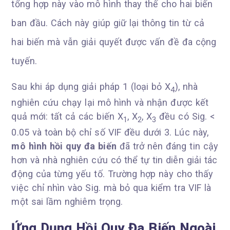
tổng hợp này vào mô hình thay thế cho hai biến
ban đầu. Cách này giúp giữ lại thông tin từ cả
hai biến mà vẫn giải quyết được vấn đề đa cộng
tuyến.
Sau khi áp dụng giải pháp 1 (loại bỏ X
), nhà
4
nghiên cứu chạy lại mô hình và nhận được kết
quả mới: tất cả các biến X
, X
, X
đều có Sig. <
1
2
3
0.05 và toàn bộ chỉ số VIF đều dưới 3. Lúc này,
mô hình hồi quy đa biến
đã trở nên đáng tin cậy
hơn và nhà nghiên cứu có thể tự tin diễn giải tác
động của từng yếu tố. Trường hợp này cho thấy
việc chỉ nhìn vào Sig. mà bỏ qua kiểm tra VIF là
một sai lầm nghiêm trọng.
Ứng Dụng Hồi Quy Đa Biến Ngoài