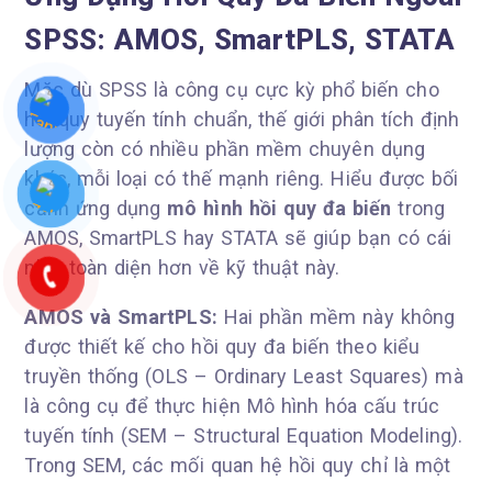
SPSS: AMOS, SmartPLS, STATA
Mặc dù SPSS là công cụ cực kỳ phổ biến cho
hồi quy tuyến tính chuẩn, thế giới phân tích định
lượng còn có nhiều phần mềm chuyên dụng
khác, mỗi loại có thế mạnh riêng. Hiểu được bối
cảnh ứng dụng
mô hình hồi quy đa biến
trong
AMOS, SmartPLS hay STATA sẽ giúp bạn có cái
nhìn toàn diện hơn về kỹ thuật này.
AMOS và SmartPLS:
Hai phần mềm này không
được thiết kế cho hồi quy đa biến theo kiểu
truyền thống (OLS – Ordinary Least Squares) mà
là công cụ để thực hiện Mô hình hóa cấu trúc
tuyến tính (SEM – Structural Equation Modeling).
Trong SEM, các mối quan hệ hồi quy chỉ là một