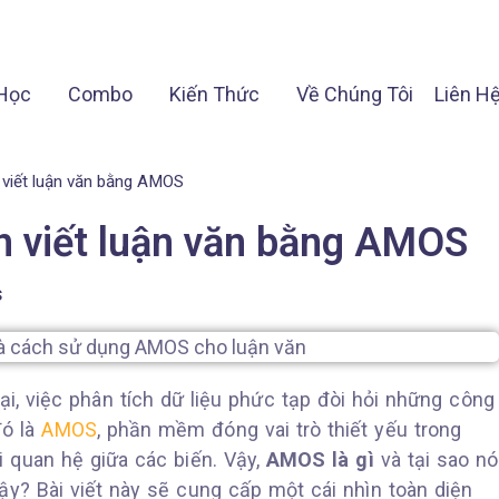
Học
Combo
Kiến Thức
Về Chúng Tôi
Liên H
 viết luận văn bằng AMOS
n viết luận văn bằng AMOS
s
ại, việc phân tích dữ liệu phức tạp đòi hỏi những công
đó là
AMOS
, phần mềm đóng vai trò thiết yếu trong
i quan hệ giữa các biến. Vậy,
AMOS là gì
và tại sao nó
ậy? Bài viết này sẽ cung cấp một cái nhìn toàn diện