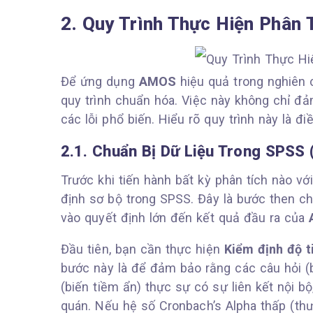
2. Quy Trình Thực Hiện Phân
Để ứng dụng
AMOS
hiệu quả trong nghiên 
quy trình chuẩn hóa. Việc này không chỉ đả
các lỗi phổ biến. Hiểu rõ quy trình này là đ
2.1. Chuẩn Bị Dữ Liệu Trong SPSS 
Trước khi tiến hành bất kỳ phân tích nào vớ
định sơ bộ trong SPSS. Đây là bước then chố
vào quyết định lớn đến kết quả đầu ra của
Đầu tiên, bạn cần thực hiện
Kiểm định độ t
bước này là để đảm bảo rằng các câu hỏi (
(biến tiềm ẩn) thực sự có sự liên kết nội 
quán. Nếu hệ số Cronbach’s Alpha thấp (thườ