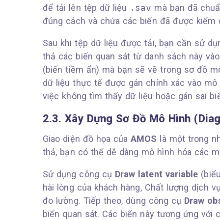
để tải lên tệp dữ liệu
.sav
mà bạn đã chuẩn
đúng cách và chứa các biến đã được kiểm 
Sau khi tệp dữ liệu được tải, bạn cần sử d
thả các biến quan sát từ danh sách này vào 
(biến tiềm ẩn) mà bạn sẽ vẽ trong sơ đồ m
dữ liệu thực tế được gán chính xác vào mô h
việc không tìm thấy dữ liệu hoặc gán sai bi
2.3. Xây Dựng Sơ Đồ Mô Hình (Di
Giao diện đồ họa của
AMOS
là một trong n
thả, bạn có thể dễ dàng mô hình hóa các m
Sử dụng công cụ
Draw latent variable
(biểu
hài lòng của khách hàng, Chất lượng dịch 
đo lường. Tiếp theo, dùng công cụ
Draw obs
biến quan sát. Các biến này tương ứng với