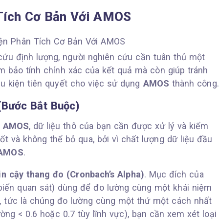
 Tích Cơ Bản Với AMOS
cứu định lượng, người nghiên cứu cần tuân thủ một
m bảo tính chính xác của kết quả mà còn giúp tránh
iều kiện tiên quyết cho việc sử dụng
AMOS
thành công.
(Bước Bắt Buộc)
i
AMOS
, dữ liệu thô của bạn cần được xử lý và kiểm
t và không thể bỏ qua, bởi vì chất lượng dữ liệu đầu
AMOS
.
in cậy thang đo (Cronbach’s Alpha)
. Mục đích của
biến quan sát) dùng để đo lường cùng một khái niệm
bộ, tức là chúng đo lường cùng một thứ một cách nhất
ng < 0.6 hoặc 0.7 tùy lĩnh vực), bạn cần xem xét loại