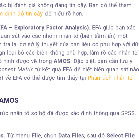
ặc bị đánh giá không đáng tin cậy. Bạn có thể tham
 định độ tin cậy
để hiểu rõ hơn.
FA – Exploratory Factor Analysis)
. EFA giúp bạn xác
 quan sát vào các nhóm nhân tố (biến tiềm ẩn) một
 tra lại cơ sở lý thuyết của bạn liệu có phù hợp với dữ
bạn loại bỏ các biến không phù hợp, làm rõ các nhân tố
ô hình được vẽ trong
AMOS
. Đặc biệt, bạn cần lưu ý
onent Matrix
từ kết quả EFA để biết biến quan sát nà
ết về EFA có thể được tìm thấy tại
Phân tích nhân tố
o AMOS
trúc nhân tố sơ bộ đã được xác định thông qua SPSS,
cs
. Từ menu
File
, chọn
Data Files
, sau đó
Select File