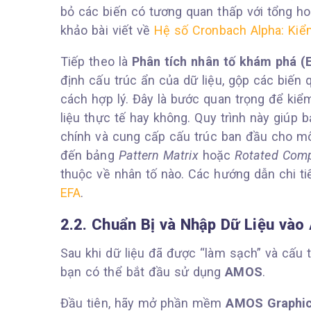
bỏ các biến có tương quan thấp với tổng ho
khảo bài viết về
Hệ số Cronbach Alpha: Kiểm
Tiếp theo là
Phân tích nhân tố khám phá (E
định cấu trúc ẩn của dữ liệu, gộp các biến
cách hợp lý. Đây là bước quan trọng để kiểm
liệu thực tế hay không. Quy trình này giúp 
chính và cung cấp cấu trúc ban đầu cho m
đến bảng
Pattern Matrix
hoặc
Rotated Comp
thuộc về nhân tố nào. Các hướng dẫn chi ti
EFA
.
2.2. Chuẩn Bị và Nhập Dữ Liệu và
Sau khi dữ liệu đã được “làm sạch” và cấu 
bạn có thể bắt đầu sử dụng
AMOS
.
Đầu tiên, hãy mở phần mềm
AMOS Graphi