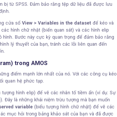
 bị từ SPSS. Đảm bảo rằng tệp dữ liệu đã được lưu
định.
ụng cửa sổ
View > Variables in the dataset
để kéo và
các hình chữ nhật (biến quan sát) và các hình elip
ô hình. Bước này cực kỳ quan trọng để đảm bảo rằng
ình lý thuyết của bạn, tránh các lỗi liên quan đến
ến.
agram) trong AMOS
hững điểm mạnh lớn nhất của nó. Với các công cụ kéo
ối quan hệ phức tạp.
 tượng hình elip) để vẽ các nhân tố tiềm ẩn (ví dụ: Sự
vụ). Đây là những khái niệm trừu tượng mà bạn muốn
erved variable
(biểu tượng hình chữ nhật) để vẽ các
 các mục hỏi trong bảng khảo sát của bạn và đã được