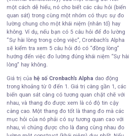
một cách dễ hiểu, nó cho biết các câu hỏi (biến
quan sát) trong cùng một nhóm có thực sự đo
lường chung cho một khái niệm (nhân tố) hay
không. Ví dụ, nếu bạn có 5 câu hỏi để đo lường
“Sự hài lòng trong công việc”, Cronbach’s Alpha
sẽ kiểm tra xem 5 câu hỏi đó có “đồng lòng”
hướng đến việc đo lường đúng khái niệm “Sự hài
lòng” hay không.
Giá trị của
hệ số Cronbach’s Alpha
dao động
trong khoảng từ 0 đến 1. Giá trị càng gần 1, các
biến quan sát càng có tương quan chặt chẽ với
nhau, và thang đo được xem là có độ tin cậy
càng cao. Một thang đo tốt là thang đo mà các
mục hỏi của nó phải có sự tương quan cao với
nhau, vì chúng được cho là đang cùng nhau đo
lường một construct (khái niệm) duy nhất. Nếu