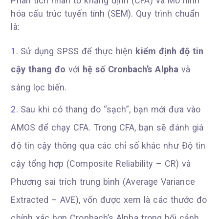
Phân tích nhân tố khẳng định (CFA) và Mô hình
hóa cấu trúc tuyến tính (SEM). Quy trình chuẩn
là:
Sử dụng SPSS để thực hiện
kiểm định độ tin
cậy thang đo
với
hệ số Cronbach’s Alpha
và
sàng lọc biến.
Sau khi có thang đo “sạch”, bạn mới đưa vào
AMOS để chạy CFA. Trong CFA, bạn sẽ đánh giá
độ tin cậy thông qua các chỉ số khác như Độ tin
cậy tổng hợp (Composite Reliability – CR) và
Phương sai trích trung bình (Average Variance
Extracted – AVE), vốn được xem là các thước đo
chính xác hơn Cronbach’s Alpha trong bối cảnh