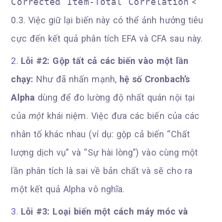
Corrected Item-Total Correlation
<
0.3. Việc giữ lại biến này có thể ảnh hưởng tiêu
cực đến kết quả phân tích EFA và CFA sau này.
Lỗi #2: Gộp tất cả các biến vào một lần
chạy:
Như đã nhấn mạnh,
hệ số Cronbach’s
Alpha
dùng để đo lường độ nhất quán nội tại
của
một
khái niệm. Việc đưa các biến của các
nhân tố khác nhau (ví dụ: gộp cả biến “Chất
lượng dịch vụ” và “Sự hài lòng”) vào cùng một
lần phân tích là sai về bản chất và sẽ cho ra
một kết quả Alpha vô nghĩa.
Lỗi #3: Loại biến một cách máy móc và