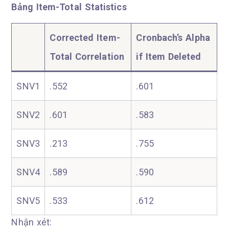
Bảng Item-Total Statistics
Corrected Item-
Cronbach’s Alpha
Total Correlation
if Item Deleted
SNV1
.552
.601
SNV2
.601
.583
SNV3
.213
.755
SNV4
.589
.590
SNV5
.533
.612
Nhận xét: