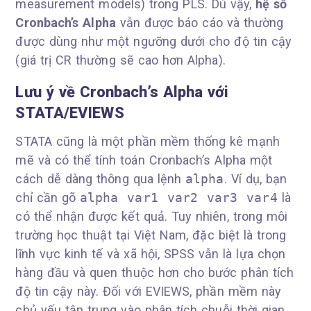
measurement models) trong PLS. Dù vậy,
hệ số
Cronbach’s Alpha
vẫn được báo cáo và thường
được dùng như một ngưỡng dưới cho độ tin cậy
(giá trị CR thường sẽ cao hơn Alpha).
Lưu ý về Cronbach’s Alpha với
STATA/EVIEWS
STATA cũng là một phần mềm thống kê mạnh
mẽ và có thể tính toán Cronbach’s Alpha một
cách dễ dàng thông qua lệnh
alpha
. Ví dụ, bạn
chỉ cần gõ
alpha var1 var2 var3 var4
là
có thể nhận được kết quả. Tuy nhiên, trong môi
trường học thuật tại Việt Nam, đặc biệt là trong
lĩnh vực kinh tế và xã hội, SPSS vẫn là lựa chọn
hàng đầu và quen thuộc hơn cho bước phân tích
độ tin cậy này. Đối với EVIEWS, phần mềm này
chủ yếu tập trung vào phân tích chuỗi thời gian