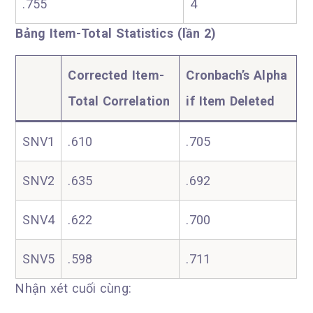
.755
4
Bảng Item-Total Statistics (lần 2)
Corrected Item-
Cronbach’s Alpha
Total Correlation
if Item Deleted
SNV1
.610
.705
SNV2
.635
.692
SNV4
.622
.700
SNV5
.598
.711
Nhận xét cuối cùng: