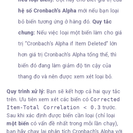
hệ số Cronbach’s Alpha
mới nếu bạn loại
bỏ biến tương ứng ở hàng đó.
Quy tắc
chung:
Nếu việc loại một biến làm cho giá
trị “Cronbach’s Alpha if Item Deleted” lớn
hơn giá trị Cronbach’s Alpha tổng thể, thì
biến đó đang làm giảm độ tin cậy của
thang đo và nên được xem xét loại bỏ.
Quy trình xử lý:
Bạn sẽ kết hợp cả hai quy tắc
trên. Ưu tiên xem xét các biến có
Corrected
Item-Total Correlation < 0.3
trước.
Sau khi xác định được biến cần loại (chỉ loại
một biến
có vấn đề nhất trong mỗi lần chạy),
bạn hãy chạy lại phân tích Cronbach’s Alpha với