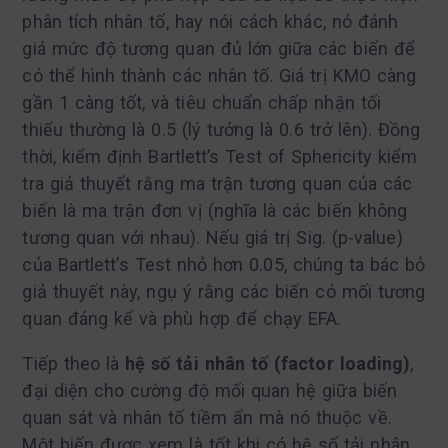
phân tích nhân tố, hay nói cách khác, nó đánh
giá mức độ tương quan đủ lớn giữa các biến để
có thể hình thành các nhân tố. Giá trị KMO càng
gần 1 càng tốt, và tiêu chuẩn chấp nhận tối
thiểu thường là 0.5 (lý tưởng là 0.6 trở lên). Đồng
thời, kiểm định Bartlett’s Test of Sphericity kiểm
tra giả thuyết rằng ma trận tương quan của các
biến là ma trận đơn vị (nghĩa là các biến không
tương quan với nhau). Nếu giá trị Sig. (p-value)
của Bartlett’s Test nhỏ hơn 0.05, chúng ta bác bỏ
giả thuyết này, ngụ ý rằng các biến có mối tương
quan đáng kể và phù hợp để chạy EFA.
Tiếp theo là
hệ số tải nhân tố (factor loading)
,
đại diện cho cường độ mối quan hệ giữa biến
quan sát và nhân tố tiềm ẩn mà nó thuộc về.
Một biến được xem là tốt khi có hệ số tải nhân