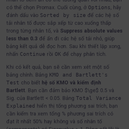
có thể chọn Promax. Cuối cùng, ở
Options
, hãy
đánh dấu vào
Sorted by size
để các hệ số
tải nhân tố được sắp xếp từ cao xuống thấp
trong từng nhân tố, và
Suppress absolute values
less than 0.3
để ẩn đi các hệ số tải nhỏ, giúp
bảng kết quả dễ đọc hơn. Sau khi thiết lập xong,
nhấn
Continue
rồi
OK
để chạy phân tích.
Khi có kết quả, bạn sẽ cần xem xét một số
bảng chính. Bảng
KMO and Bartlett's
Test
cho biết
hệ số KMO và kiểm định
Bartlett
. Bạn cần đảm bảo KMO $\ge$ 0.5 và
Sig. của Bartlett < 0.05. Bảng
Total Variance
Explained
hiển thị tổng phương sai trích, bạn
cần kiểm tra xem tổng % phương sai trích có
đạt ít nhất 50% hay không và số nhân tố