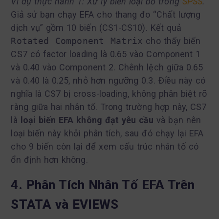
Ví dụ thực hành 1: Xử lý biến loại bỏ trong
SPSS
.
Giả sử bạn chạy EFA cho thang đo “Chất lượng
dịch vụ” gồm 10 biến (CS1-CS10). Kết quả
Rotated Component Matrix
cho thấy biến
CS7 có factor loading là 0.65 vào Component 1
và 0.40 vào Component 2. Chênh lệch giữa 0.65
và 0.40 là 0.25, nhỏ hơn ngưỡng 0.3. Điều này có
nghĩa là CS7 bị cross-loading, không phân biệt rõ
ràng giữa hai nhân tố. Trong trường hợp này, CS7
là
loại biến EFA không đạt yêu cầu
và bạn nên
loại biến này khỏi phân tích, sau đó chạy lại EFA
cho 9 biến còn lại để xem cấu trúc nhân tố có
ổn định hơn không.
4. Phân Tích Nhân Tố EFA Trên
STATA và EVIEWS