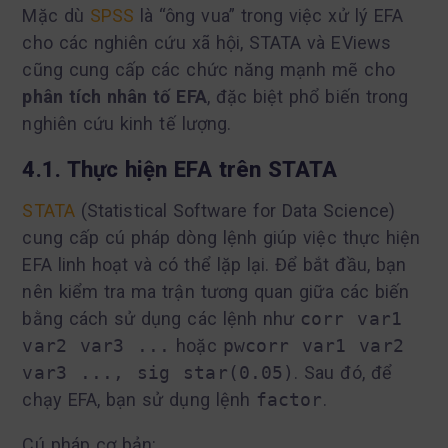
Mặc dù
SPSS
là “ông vua” trong việc xử lý EFA
cho các nghiên cứu xã hội, STATA và EViews
cũng cung cấp các chức năng mạnh mẽ cho
phân tích nhân tố EFA
, đặc biệt phổ biến trong
nghiên cứu kinh tế lượng.
4.1. Thực hiện EFA trên STATA
STATA
(Statistical Software for Data Science)
cung cấp cú pháp dòng lệnh giúp việc thực hiện
EFA linh hoạt và có thể lặp lại. Để bắt đầu, bạn
nên kiểm tra ma trận tương quan giữa các biến
bằng cách sử dụng các lệnh như
corr var1
var2 var3 ...
hoặc
pwcorr var1 var2
var3 ..., sig star(0.05)
. Sau đó, để
chạy EFA, bạn sử dụng lệnh
factor
.
Cú pháp cơ bản: