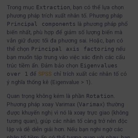
Trong mục
Extraction
, bạn có thể lựa chọn
phương pháp trích xuất nhân tố. Phương pháp
Principal components
là phương pháp phổ
biến nhất, phù hợp để giảm số lượng biến mà
vẫn giữ được tối đa phương sai. Hoặc, bạn có
thể chọn
Principal axis factoring
nếu
bạn muốn tập trung vào việc xác định các cấu
trúc tiềm ẩn. Đảm bảo chọn
Eigenvalues
over 1
để
SPSS
chỉ trích xuất các nhân tố có
ý nghĩa thống kê (Eigenvalue > 1).
Quan trọng không kém là phần
Rotation
.
Phương pháp xoay Varimax (
Varimax
) thường
được khuyến nghị vì nó là xoay trực giao (không
tương quan), giúp các nhân tố càng trở nên độc
lập và dễ diễn giải hơn. Nếu bạn nghi ngờ các
nhân tố tiềm ẩn có thể tương quan với nhau, bạn