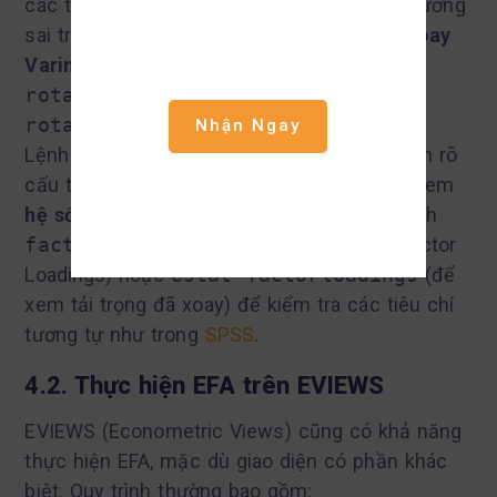
các thông tin về Eigenvalues, phần trăm phương
sai trích. Để xoay nhân tố (ví dụ, với
phép xoay
Varimax
SPSS
tương tự), bạn dùng lệnh
rotate
:
rotate, varimax
Nhận Ngay
Lệnh này áp dụng phép xoay Varimax để làm rõ
cấu trúc nhân tố. Sau khi xoay, bạn có thể xem
hệ số tải nhân tố (factor loading)
bằng lệnh
factor
(nếu bạn muốn xem lại ma trận Factor
Loadings) hoặc
estat factorloadings
(để
xem tải trọng đã xoay) để kiểm tra các tiêu chí
tương tự như trong
SPSS
.
4.2. Thực hiện EFA trên EVIEWS
EVIEWS (Econometric Views) cũng có khả năng
thực hiện EFA, mặc dù giao diện có phần khác
biệt. Quy trình thường bao gồm: