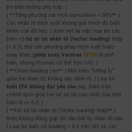
bỏ biến không phù hợp. |
| **Tổng phương sai trích cumulative < 50%** |
Các nhân tố trích xuất không giải thích đủ biến
thiên của dữ liệu. | Xem xét lại việc loại bỏ các
biến có
hệ số tải nhân tố (factor loading)
thấp
(< 0.5), thử các phương pháp trích xuất hoặc
xoay khác (
phép xoay Varimax
SPSS
là phổ
biến, nhưng Promax có thể hữu ích). |
| **Cross-loading cao** | Một biến “lưỡng lự”
giữa hai nhân tố, không xác định rõ. | Loại bỏ
biến EFA không đạt yêu cầu
này. Đảm bảo
chênh lệch giữa hai hệ số tải cao nhất của một
biến là >= 0.3. |
| **Hệ số tải nhân tố (factor loading) thấp** |
Biến không đóng góp đủ vào bất kỳ nhân tố nào.
| Loại bỏ biến có loading < 0.5 trên tất cả các