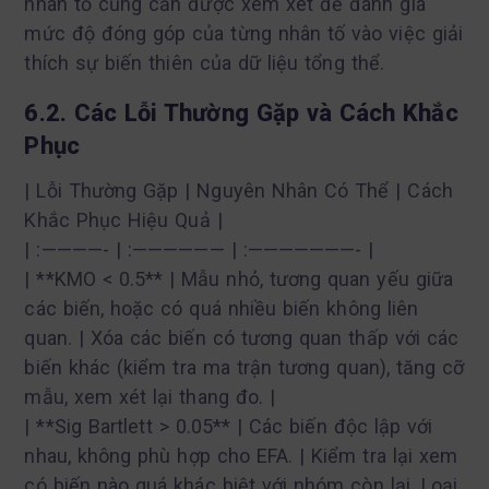
nhân tố cũng cần được xem xét để đánh giá
mức độ đóng góp của từng nhân tố vào việc giải
thích sự biến thiên của dữ liệu tổng thể.
6.2. Các Lỗi Thường Gặp và Cách Khắc
Phục
| Lỗi Thường Gặp | Nguyên Nhân Có Thể | Cách
Khắc Phục Hiệu Quả |
| :————- | :—————— | :———————- |
| **KMO < 0.5** | Mẫu nhỏ, tương quan yếu giữa
các biến, hoặc có quá nhiều biến không liên
quan. | Xóa các biến có tương quan thấp với các
biến khác (kiểm tra ma trận tương quan), tăng cỡ
mẫu, xem xét lại thang đo. |
| **Sig Bartlett > 0.05** | Các biến độc lập với
nhau, không phù hợp cho EFA. | Kiểm tra lại xem
có biến nào quá khác biệt với nhóm còn lại. Loại