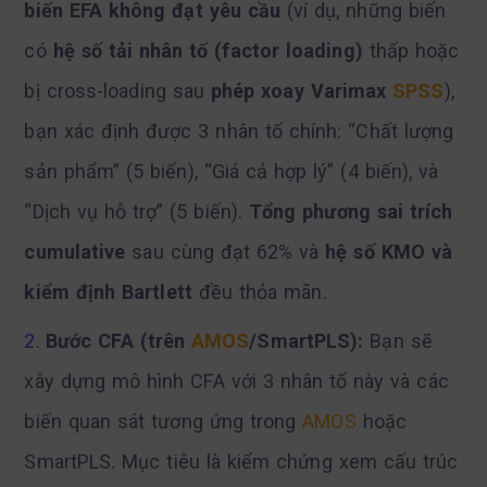
biến EFA không đạt yêu cầu
(ví dụ, những biến
có
hệ số tải nhân tố (factor loading)
thấp hoặc
bị cross-loading sau
phép xoay Varimax
SPSS
),
bạn xác định được 3 nhân tố chính: “Chất lượng
sản phẩm” (5 biến), “Giá cả hợp lý” (4 biến), và
“Dịch vụ hỗ trợ” (5 biến).
Tổng phương sai trích
cumulative
sau cùng đạt 62% và
hệ số KMO và
kiểm định Bartlett
đều thỏa mãn.
Bước CFA (trên
AMOS
/SmartPLS):
Bạn sẽ
xây dựng mô hình CFA với 3 nhân tố này và các
biến quan sát tương ứng trong
AMOS
hoặc
SmartPLS. Mục tiêu là kiểm chứng xem cấu trúc