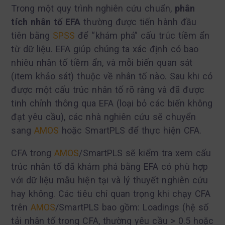
Trong một quy trình nghiên cứu chuẩn,
phân
tích nhân tố EFA
thường được tiến hành đầu
tiên bằng
SPSS
để “khám phá” cấu trúc tiềm ẩn
từ dữ liệu. EFA giúp chúng ta xác định có bao
nhiêu nhân tố tiềm ẩn, và mỗi biến quan sát
(item khảo sát) thuộc về nhân tố nào. Sau khi có
được một cấu trúc nhân tố rõ ràng và đã được
tinh chỉnh thông qua EFA (loại bỏ các biến không
đạt yêu cầu), các nhà nghiên cứu sẽ chuyển
sang
AMOS
hoặc SmartPLS để thực hiện CFA.
CFA trong
AMOS
/SmartPLS sẽ kiểm tra xem cấu
trúc nhân tố đã khám phá bằng EFA có phù hợp
với dữ liệu mẫu hiện tại và lý thuyết nghiên cứu
hay không. Các tiêu chí quan trọng khi chạy CFA
trên
AMOS
/SmartPLS bao gồm: Loadings (hệ số
tải nhân tố trong CFA, thường yêu cầu > 0.5 hoặc