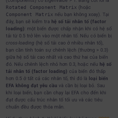
(components) có Eigenvalue > 1. Bảng cốt lõi là
Rotated Component Matrix
(hoặc
Component Matrix
nếu bạn không xoay). Tại
đây, bạn sẽ kiểm tra
hệ số tải nhân tố (factor
loading)
: một biến được chấp nhận khi có hệ số
tải từ 0.5 trở lên vào một nhân tố. Nếu có biến bị
cross-loading
(hệ số tải cao ở nhiều nhân tố),
bạn cần tính toán sự chênh lệch (thường > 0.3)
giữa hệ số tải cao nhất và cao thứ hai của biến
đó. Nếu chênh lệch nhỏ hơn 0.3, hoặc nếu
hệ số
tải nhân tố (factor loading)
của biến đó thấp
hơn 0.5 ở tất cả các nhân tố, thì đó là
loại biến
EFA không đạt yêu cầu
và cần bị loại bỏ. Sau
khi loại biến, bạn cần chạy lại EFA cho đến khi
đạt được cấu trúc nhân tố tối ưu và các tiêu
chuẩn đều được thỏa mãn.