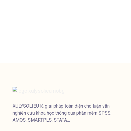
Dịch vụ Chạy SPSS Uy Tín, Giá Rẻ –
Xử Lý Dữ Liệu SPSS Chuyên Nghiệp
29/11/2024
3 Bình luận
XULYSOLIEU là giải pháp toàn diện cho luận văn,
nghiên cứu khoa học thông qua phần mềm SPSS,
AMOS, SMARTPLS, STATA…