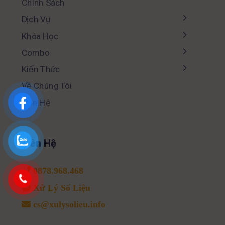
Chính Sách
Dịch Vụ
Khóa Học
Combo
Kiến Thức
Về Chúng Tôi
Liên Hệ
Liên Hệ
0878.968.468
Xử Lý Số Liệu
cs@xulysolieu.info