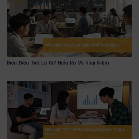
Biến Điều Tiết Là Gì? Hiểu Rõ Về Khái Niệm