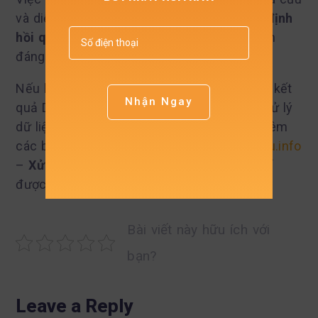
và diễn giải kết quả giúp đảm bảo các
giả định
hồi quy
được thỏa mãn và kết quả phân tích
đáng tin cậy.
Nếu bạn đang gặp khó khăn trong việc đọc kết
Nhận Ngay
quả DW, tra
bảng tra Durbin Watson
hoặc xử lý
dữ liệu trên SPSS, bạn có thể tham khảo thêm
các bài hướng dẫn chuyên sâu tại
xulysolieu.info
–
Xử lý số liệu
hoặc liên hệ
0878968468
để
được hỗ trợ trực tiếp.
Bài viết này hữu ích với
bạn?
Leave a Reply