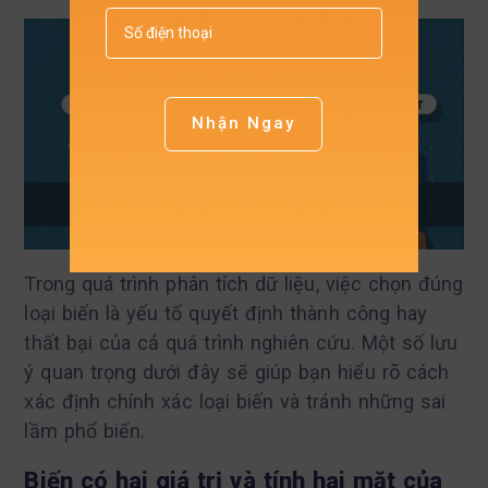
Nhận Ngay
Trong quá trình phân tích dữ liệu, việc chọn đúng
loại biến là yếu tố quyết định thành công hay
thất bại của cả quá trình nghiên cứu. Một số lưu
ý quan trọng dưới đây sẽ giúp bạn hiểu rõ cách
xác định chính xác loại biến và tránh những sai
lầm phổ biến.
Biến có hai giá trị và tính hai mặt của