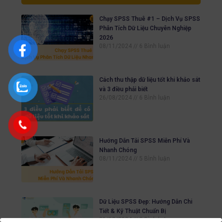
Chạy SPSS Thuê #1 – Dịch Vụ SPSS
Phân Tích Dữ Liệu Chuyên Nghiệp
2026
08/11/2024
6 Bình luận
Cách thu thập dữ liệu tốt khi khảo sát
và 3 điều phải biết
26/08/2024
6 Bình luận
Hướng Dẫn Tải SPSS Miễn Phí Và
Nhanh Chóng
08/11/2024
5 Bình luận
Dữ Liệu SPSS Đẹp: Hướng Dẫn Chi
Tiết & Kỹ Thuật Chuẩn Bị
01/12/2024
3 Bình luận