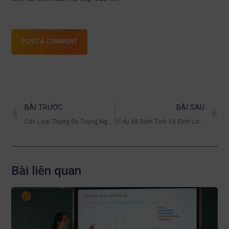
POST A COMMENT
BÀI TRƯỚC
BÀI SAU
Các Loại Thang Đo Trong Nghiên Cứu Khoa Học: Danh Nghĩa, Thứ Bậc, Khoảng, Tỷ Lệ Là Gì?
Ví dụ Về Định Tính Và Định Lượng – Phân Biệt, Ứng Dụng Và Cách Nhận Diện Trong Nghiên Cứu
Bài liên quan