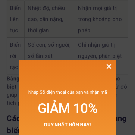
Biến
Nhiệt độ, chiều
Nhận mọi giá trị
liên
cao, cân nặng,
trong khoảng cho
tục
thời gian
phép
Biến
Số con, số người,
Chỉ nhận giá trị
rời
số lần xét
nguyên, phân biệt
rạc
nghiệm
rõ ràng
Bảng này giúp hình dung rõ ràng về sự khác
biệt căn bản giữa biến liên tục và rời rạc
, từ đó
Nhập Số điện thoại của bạn và nhận mã
giúp định hướng lựa chọn phương pháp phân
tích phù hợp.
GIẢM 10%
Các lưu ý quan trọng khi sử dụng
DUY NHẤT HÔM NAY!
biến định tính và định lượng