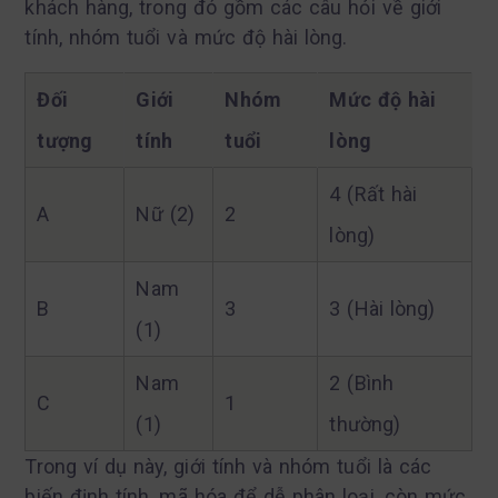
khách hàng, trong đó gồm các câu hỏi về giới
tính, nhóm tuổi và mức độ hài lòng.
Đối
Giới
Nhóm
Mức độ hài
tượng
tính
tuổi
lòng
4 (Rất hài
A
Nữ (2)
2
lòng)
Nam
B
3
3 (Hài lòng)
(1)
Nam
2 (Bình
C
1
(1)
thường)
Trong ví dụ này, giới tính và nhóm tuổi là các
biến định tính, mã hóa để dễ phân loại, còn mức