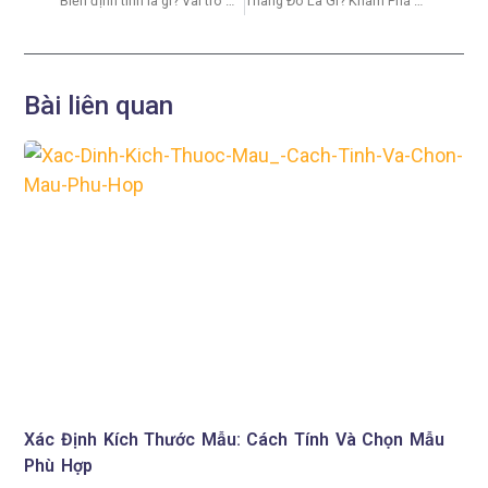
Biến định tính là gì? Vai trò & Ứng dụng trong phân tích dữ liệu
Thang Đo Là Gì? Khám Phá Nền Tảng Đo Lường Dữ Liệu Trong Quản Trị Và Phân Tích
Bài liên quan
Xác Định Kích Thước Mẫu: Cách Tính Và Chọn Mẫu
Phù Hợp