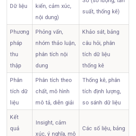
Số (số lượng, tần
Dữ liệu
kiến, cảm xúc,
suất, thống kê)
nội dung)
Phương
Phỏng vấn,
Khảo sát, bảng
pháp
nhóm thảo luận,
câu hỏi, phân
thu
phân tích nội
tích dữ liệu
thập
dung
thống kê
Phân
Phân tích theo
Thống kê, phân
tích dữ
chất, mô hình
tích định lượng,
liệu
mô tả, diễn giải
so sánh dữ liệu
Kết
Insight, cảm
quả
Các số liệu, bảng
xúc, ý nghĩa, mô