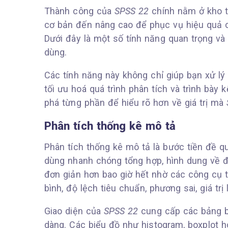
Thành công của
SPSS 22
chính nằm ở kho tí
cơ bản đến nâng cao để phục vụ hiệu quả c
Dưới đây là một số tính năng quan trọng v
dùng.
Các tính năng này không chỉ giúp bạn xử l
tối ưu hoá quá trình phân tích và trình bà
phá từng phần để hiểu rõ hơn về giá trị mà
Phân tích thống kê mô tả
Phân tích thống kê mô tả là bước tiền đề qua
dùng nhanh chóng tổng hợp, hình dung về đ
đơn giản hơn bao giờ hết nhờ các công cụ t
bình, độ lệch tiêu chuẩn, phương sai, giá tr
Giao diện của
SPSS 22
cung cấp các bảng bi
dàng. Các biểu đồ như histogram, boxplot h