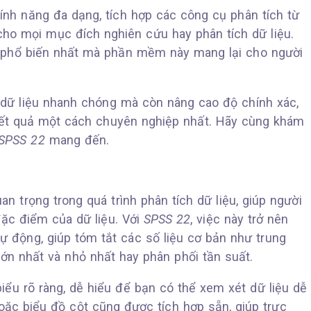
nh năng đa dạng, tích hợp các công cụ phân tích từ
ho mọi mục đích nghiên cứu hay phân tích dữ liệu.
à phổ biến nhất mà phần mềm này mang lại cho người
ý dữ liệu nhanh chóng mà còn nâng cao độ chính xác,
y kết quả một cách chuyên nghiệp nhất. Hãy cùng khám
SPSS 22
mang đến.
n trọng trong quá trình phân tích dữ liệu, giúp người
ặc điểm của dữ liệu. Với
SPSS 22
, việc này trở nên
ự động, giúp tóm tắt các số liệu cơ bản như trung
ị lớn nhất và nhỏ nhất hay phân phối tần suất.
ểu rõ ràng, dễ hiểu để bạn có thể xem xét dữ liệu dễ
oặc biểu đồ cột cũng được tích hợp sẵn, giúp trực