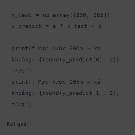
x_test = np.array([200, 205])

y_predict = a * x_test + b

print(f"Mực nước 200m → xả 
khoảng: {round(y_predict[0], 2)} 
m³/s")

print(f"Mực nước 205m → xả 
khoảng: {round(y_predict[1], 2)} 
Kết quả: