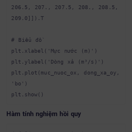
206.5, 207., 207.5, 208., 208.5, 
209.0]]).T

# Biểu đồ

plt.xlabel('Mực nước (m)')

plt.ylabel('Dòng xả (m³/s)')

plt.plot(muc_nuoc_ox, dong_xa_oy, 
'bo')

Hàm tính nghiệm hồi quy