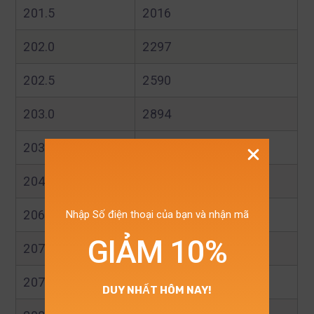
201.5
2016
202.0
2297
202.5
2590
203.0
2894
203.5
3210
204.0
3536
206.5
5317
Nhập Số điện thoại của bạn và nhận mã
GIẢM 10%
207.0
5701
207.5
6094
DUY NHẤT HÔM NAY!