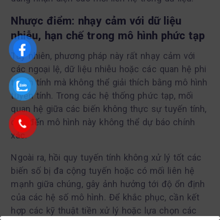
Nhược điểm: nhạy cảm với dữ liệu
nhiễu, hạn chế trong mô hình phức tạp
Tuy nhiên, phương pháp này rất nhạy cảm với
các ngoại lệ, dữ liệu nhiễu hoặc các quan hệ phi
tuyến tính mà không thể giải thích bằng mô hình
tuyến tính. Trong các hệ thống phức tạp, mối
quan hệ giữa các biến không thực sự tuyến tính,
dẫn đến mô hình này không thể dự báo chính
xác.
Ngoài ra, hồi quy tuyến tính không xử lý tốt các
biến số bị đa cộng tuyến hoặc có mối liên hệ
mạnh giữa chúng, gây ảnh hưởng tới độ ổn định
của các hệ số mô hình. Để khắc phục, cần kết
hợp các kỹ thuật tiền xử lý hoặc lựa chọn các