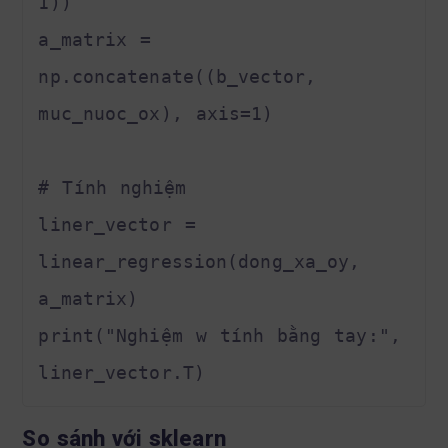
1))

a_matrix = 
np.concatenate((b_vector, 
muc_nuoc_ox), axis=1)

# Tính nghiệm

liner_vector = 
linear_regression(dong_xa_oy, 
a_matrix)

print("Nghiệm w tính bằng tay:", 
So sánh với sklearn