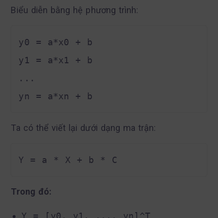
Biểu diễn bằng hệ phương trình:
y0 = a*x0 + b

y1 = a*x1 + b

...

Ta có thể viết lại dưới dạng ma trận:
Trong đó:
Y = [y0, y1, ..., yn]^T