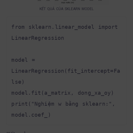
KẾT QUẢ CỦA SKLEARN MODEL
from sklearn.linear_model import 
LinearRegression

model = 
LinearRegression(fit_intercept=Fa
lse)

model.fit(a_matrix, dong_xa_oy)

print("Nghiệm w bằng sklearn:", 