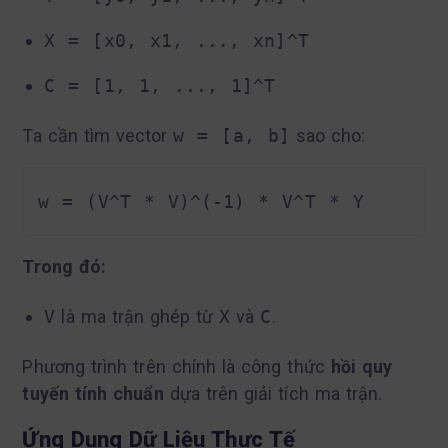
X = [x0, x1, ..., xn]^T
C = [1, 1, ..., 1]^T
Ta cần tìm vector
w = [a, b]
sao cho:
Trong đó:
V
là ma trận ghép từ
X
và
C
.
Phương trình trên chính là công thức
hồi quy
tuyến tính chuẩn
dựa trên giải tích ma trận.
Ứng Dụng Dữ Liệu Thực Tế