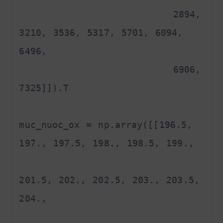
                        2894, 
3210, 3536, 5317, 5701, 6094, 
6496,

                        6906, 
7325]]).T

muc_nuoc_ox = np.array([[196.5, 
197., 197.5, 198., 198.5, 199.,

201.5, 202., 202.5, 203., 203.5, 
204.,
