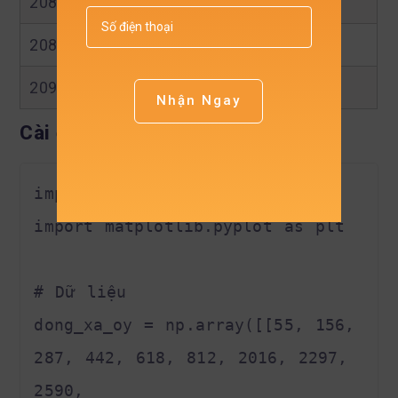
208.0
6496
208.5
6906
209.0
7325
Nhận Ngay
Cài đặt trong Python
import numpy as np

import matplotlib.pyplot as plt

# Dữ liệu

dong_xa_oy = np.array([[55, 156, 
287, 442, 618, 812, 2016, 2297, 
2590,
