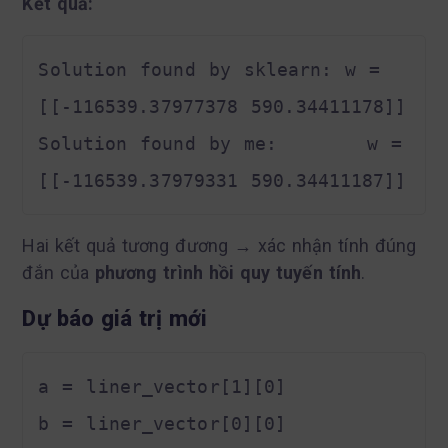
Kết quả:
Solution found by sklearn: w = 
[[-116539.37977378 590.34411178]]

Solution found by me:       w = 
Hai kết quả tương đương → xác nhận tính đúng
đắn của
phương trình hồi quy tuyến tính
.
Dự báo giá trị mới
a = liner_vector[1][0]

b = liner_vector[0][0]
