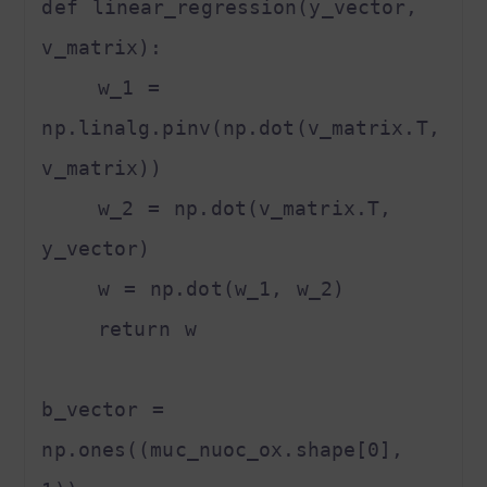
def linear_regression(y_vector, 
v_matrix):

    w_1 = 
np.linalg.pinv(np.dot(v_matrix.T, 
v_matrix))

    w_2 = np.dot(v_matrix.T, 
y_vector)

    w = np.dot(w_1, w_2)

    return w

b_vector = 
np.ones((muc_nuoc_ox.shape[0], 