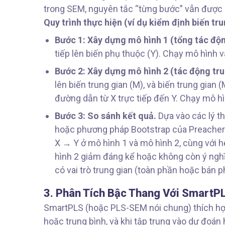
trong SEM, nguyên tắc “từng bước” vẫn được 
Quy trình thực hiện (ví dụ kiểm định biến tru
Bước 1: Xây dựng mô hình 1 (tổng tác độn
tiếp lên biến phụ thuộc (Y). Chạy mô hình v
Bước 2: Xây dựng mô hình 2 (tác động tru
lên biến trung gian (M), và biến trung gian 
đường dẫn từ X trực tiếp đến Y. Chạy mô hìn
Bước 3: So sánh kết quả.
Dựa vào các lý th
hoặc phương pháp Bootstrap của Preacher 
X → Y ở mô hình 1 và mô hình 2, cùng với
hình 2 giảm đáng kể hoặc không còn ý nghĩa
có vai trò trung gian (toàn phần hoặc bán p
3. Phân Tích Bậc Thang Với Smart
SmartPLS (hoặc PLS-SEM nói chung) thích hợp
hoặc trung bình, và khi tập trung vào dự đoán h