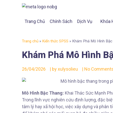
Trang Chủ
Chính Sách
Dịch Vụ
Khóa 
Trang chủ
»
Kiến thức SPSS
»
Khám Phá Mô Hình Bậc 
Khám Phá Mô Hình Bậ
26/04/2026
| by
xulysolieu
|
No Comment
Mô Hình Bậc Thang:
Khai Thác Sức Mạnh Phâ
Trong lĩnh vực nghiên cứu định lượng, đặc biệ
tâm lý hay xã hội học, việc xây dựng và phân 