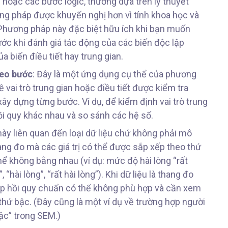
 hoặc các bước logic, thường dựa trên lý thuyết
ng pháp được khuyến nghị hơn vì tính khoa học và
 Phương pháp này đặc biệt hữu ích khi bạn muốn
ước khi đánh giá tác động của các biến độc lập
a biến điều tiết hay trung gian.
heo bước
: Đây là một ứng dụng cụ thể của phương
ề vai trò trung gian hoặc điều tiết được kiểm tra
y dựng từng bước. Ví dụ, để kiểm định vai trò trung
ồi quy khác nhau và so sánh các hệ số.
này liên quan đến loại dữ liệu chứ không phải mô
hang đo mà các giá trị có thể được sắp xếp theo thứ
hể không bằng nhau (ví dụ: mức độ hài lòng “rất
 “hài lòng”, “rất hài lòng”). Khi dữ liệu là thang đo
áp hồi quy chuẩn có thể không phù hợp và cần xem
 thứ bậc. (Đây cũng là một ví dụ về trường hợp người
ậc” trong SEM.)