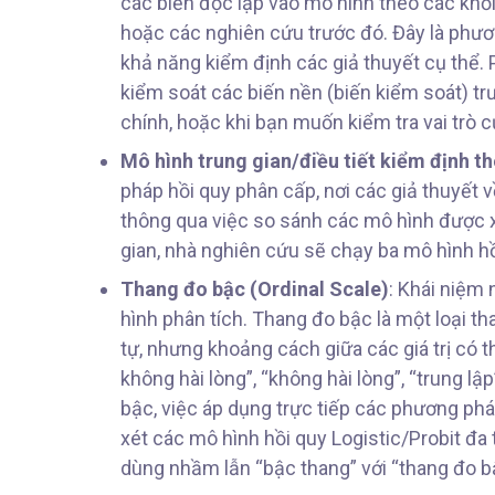
các biến độc lập vào mô hình theo các khối
hoặc các nghiên cứu trước đó. Đây là phươ
khả năng kiểm định các giả thuyết cụ thể.
kiểm soát các biến nền (biến kiểm soát) tr
chính, hoặc khi bạn muốn kiểm tra vai trò củ
Mô hình trung gian/điều tiết kiểm định t
pháp hồi quy phân cấp, nơi các giả thuyết v
thông qua việc so sánh các mô hình được xâ
gian, nhà nghiên cứu sẽ chạy ba mô hình h
Thang đo bậc (Ordinal Scale)
: Khái niệm 
hình phân tích. Thang đo bậc là một loại t
tự, nhưng khoảng cách giữa các giá trị có t
không hài lòng”, “không hài lòng”, “trung lập”,
bậc, việc áp dụng trực tiếp các phương ph
xét các mô hình hồi quy Logistic/Probit đa
dùng nhầm lẫn “bậc thang” với “thang đo b