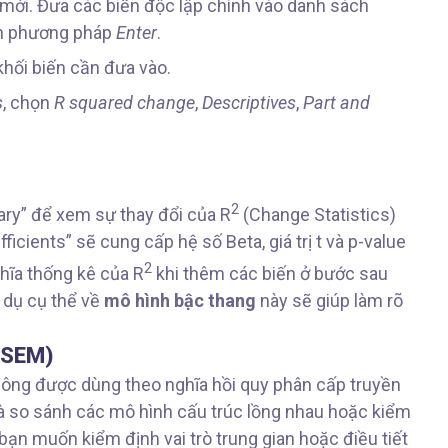
mới. Đưa các biến độc lập chính vào danh sách
ọn phương pháp
Enter
.
khối biến cần đưa vào.
s
, chọn
R squared change
,
Descriptives
,
Part and
2
y” để xem sự thay đổi của R
(Change Statistics)
cients” sẽ cung cấp hệ số Beta, giá trị t và p-value
2
hĩa thống kê của R
khi thêm các biến ở bước sau
 dụ cụ thể về
mô hình bậc thang
này sẽ giúp làm rõ
(SEM)
ông được dùng theo nghĩa hồi quy phân cấp truyền
à so sánh các mô hình cấu trúc lồng nhau hoặc kiểm
ạn muốn kiểm định vai trò trung gian hoặc điều tiết