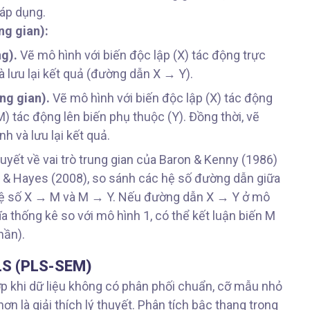
áp dụng.
ng gian):
g).
Vẽ mô hình với biến độc lập (X) tác động trực
à lưu lại kết quả (đường dẫn X → Y).
ng gian).
Vẽ mô hình với biến độc lập (X) tác động
(M) tác động lên biến phụ thuộc (Y). Đồng thời, vẽ
h và lưu lại kết quả.
uyết về vai trò trung gian của Baron & Kenny (1986)
& Hayes (2008), so sánh các hệ số đường dẫn giữa
 hệ số X → M và M → Y. Nếu đường dẫn X → Y ở mô
 thống kê so với mô hình 1, có thể kết luận biến M
hần).
PLS (PLS-SEM)
 khi dữ liệu không có phân phối chuẩn, cỡ mẫu nhỏ
ơn là giải thích lý thuyết. Phân tích bậc thang trong