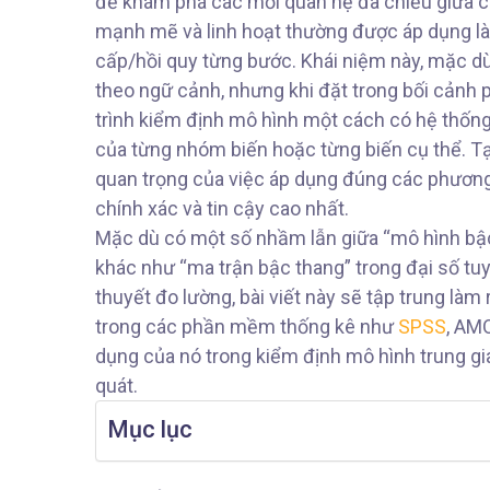
để khám phá các mối quan hệ đa chiều giữa c
mạnh mẽ và linh hoạt thường được áp dụng l
cấp/hồi quy từng bước. Khái niệm này, mặc dù
theo ngữ cảnh, nhưng khi đặt trong bối cảnh 
trình kiểm định mô hình một cách có hệ thống
của từng nhóm biến hoặc từng biến cụ thể. Tại
quan trọng của việc áp dụng đúng các phương
chính xác và tin cậy cao nhất.
Mặc dù có một số nhầm lẫn giữa “mô hình bậc 
khác như “ma trận bậc thang” trong đại số tuyế
thuyết đo lường, bài viết này sẽ tập trung làm
trong các phần mềm thống kê như
SPSS
, AM
dụng của nó trong kiểm định mô hình trung gia
quát.
Mục lục