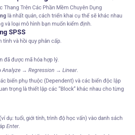
ang
là nhất quán, cách triển khai cụ thể sẽ khác nhau
g và loại mô hình bạn muốn kiểm định.
rong SPSS
tính và hồi quy phân cấp.
 đã được mã hóa hợp lý.
o
Analyze
→
Regression
→
Linear
.
ác biến phụ thuộc (Dependent) và các biến độc lập
an trọng là thiết lập các “Block” khác nhau cho từng
í dụ: tuổi, giới tính, trình độ học vấn) vào danh sách
háp
Enter
.