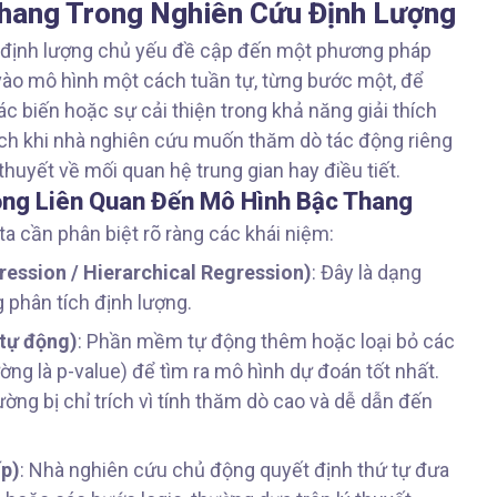
Thang Trong Nghiên Cứu Định Lượng
 định lượng chủ yếu đề cập đến một phương pháp
ào mô hình một cách tuần tự, từng bước một, để
ác biến hoặc sự cải thiện trong khả năng giải thích
ích khi nhà nghiên cứu muốn thăm dò tác động riêng
huyết về mối quan hệ trung gian hay điều tiết.
rọng Liên Quan Đến Mô Hình Bậc Thang
 cần phân biệt rõ ràng các khái niệm:
ression / Hierarchical Regression)
: Đây là dạng
 phân tích định lượng.
 tự động)
: Phần mềm tự động thêm hoặc loại bỏ các
ường là p-value) để tìm ra mô hình dự đoán tốt nhất.
ờng bị chỉ trích vì tính thăm dò cao và dễ dẫn đến
ấp)
: Nhà nghiên cứu chủ động quyết định thứ tự đưa