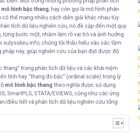
ác biến. Một trong những phương pháp phân tích
à
mô hình bậc thang
, hay còn gọi là mô hình phân
 có thể mang nhiều cách diễn giải khác nhau tùy
phân tích dữ liệu nghiên cứu, nó đề cập đến một quy
, từng bước một, nhằm làm rõ vai trò và ảnh hưởng
 xulysolieu.info, chúng tôi thấu hiểu sâu sắc tầm
 pháp này, giúp nghiên cứu của bạn đạt được độ
thang” trong phân tích dữ liệu và các khái niệm
n tính hay “thang đo bậc” (ordinal scale) trong lý
 rõ
mô hình bậc thang
theo nghĩa được sử dụng
OS, SmartPLS, STATA/EVIEWS, cũng như các ứng
n/điều tiết và phân tích dữ liệu nghiên cứu tổng