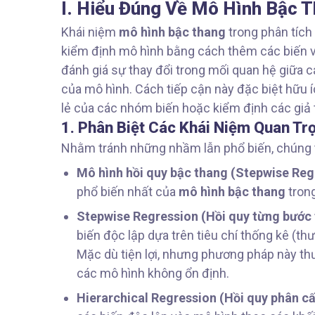
I. Hiểu Đúng Về Mô Hình Bậc 
Khái niệm
mô hình bậc thang
trong phân tích
kiểm định mô hình bằng cách thêm các biến v
đánh giá sự thay đổi trong mối quan hệ giữa c
của mô hình. Cách tiếp cận này đặc biệt hữu 
lẻ của các nhóm biến hoặc kiểm định các giả t
1. Phân Biệt Các Khái Niệm Quan T
Nhằm tránh những nhầm lẫn phổ biến, chúng ta
Mô hình hồi quy bậc thang (Stepwise Reg
phổ biến nhất của
mô hình bậc thang
trong
Stepwise Regression (Hồi quy từng bước
biến độc lập dựa trên tiêu chí thống kê (th
Mặc dù tiện lợi, nhưng phương pháp này thư
các mô hình không ổn định.
Hierarchical Regression (Hồi quy phân c