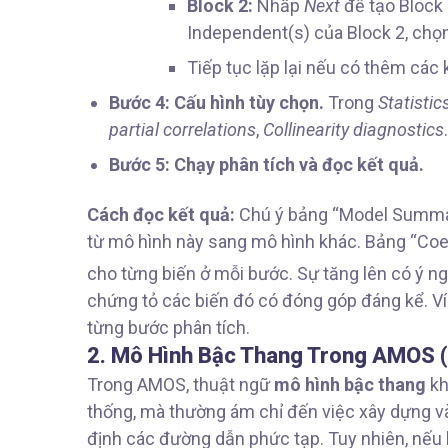
Block 2:
Nhấp
Next
để tạo Block 
Independent(s) của Block 2, ch
Tiếp tục lặp lại nếu có thêm các 
Bước 4: Cấu hình tùy chọn.
Trong
Statistic
partial correlations
,
Collinearity diagnostics
.
Bước 5: Chạy phân tích và đọc kết quả.
Cách đọc kết quả:
Chú ý bảng “Model Summar
từ mô hình này sang mô hình khác. Bảng “Coeffi
cho từng biến ở mỗi bước. Sự tăng lên có ý ng
chứng tỏ các biến đó có đóng góp đáng kể. Ví
từng bước phân tích.
2. Mô Hình Bậc Thang Trong AMOS 
Trong AMOS, thuật ngữ
mô hình bậc thang
kh
thống, mà thường ám chỉ đến việc xây dựng v
định các đường dẫn phức tạp. Tuy nhiên, nếu b