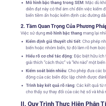
Mô hình bậc thang trong SEM
: Mặc dù kh
diễn đạt này có thể ám chỉ đến việc kiểm đ
biến tiềm ẩn hoặc kiểm định các đường dẫ
2. Tầm Quan Trọng Của Phương Phá
Việc sử dụng
mô hình bậc thang
mang lại nhiề
Kiểm định giả thuyết chi tiết
: Cho phép nh
biến hoặc nhóm biến, từ đó làm rõ hơn bức 
Hiểu rõ cơ chế tác động
: Đặc biệt hữu ích 
giải thích “cách thức” và “khi nào” một bi
Kiểm soát biến nhiễu
: Cho phép đưa các b
động của các biến độc lập chính được đánh
Trình bày kết quả rõ ràng
: Các kết quả từ
cho thấy sự thay đổi của các hệ số và khả 
II. Quy Trình Thực Hiện Phân