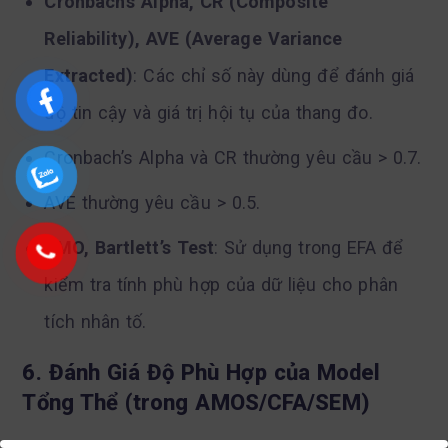
Cronbach’s Alpha, CR (Composite
Reliability), AVE (Average Variance
Extracted)
: Các chỉ số này dùng để đánh giá
độ tin cậy và giá trị hội tụ của thang đo.
Cronbach’s Alpha và CR thường yêu cầu > 0.7.
AVE thường yêu cầu > 0.5.
KMO, Bartlett’s Test
: Sử dụng trong EFA để
kiểm tra tính phù hợp của dữ liệu cho phân
tích nhân tố.
6. Đánh Giá Độ Phù Hợp của Model
Tổng Thể (trong AMOS/CFA/SEM)