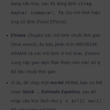
dạng cấu trúc, sau đó dùng lệnh
xtreg
depvar indepvar, fe
cho mô hình hiệu
ứng cố định (Fixed Effects).
EViews
: Chuyên các mô hình chuỗi thời gian
(time series), dự báo, phân tích VAR/VECM,
ARIMAX và các mô hình vĩ mô khác. EViews
cung cấp giao diện thân thiện cho việc xử lý
dữ liệu chuỗi thời gian.
Ví dụ, để chạy một
model
ARIMA, bạn có thể
chọn
Quick
→
Estimate Equation
, sau đó
nhập cấu trúc lệnh như
y c ar(1) ma(1)
để ước lượng mô hình.