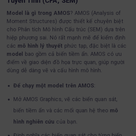
Tuyến Tính (CFA, SEM)
Model là gì trong AMOS
? AMOS (Analysis of
Moment Structures) được thiết kế chuyên biệt
cho Phân tích Mô hình Cấu trúc (SEM) dựa trên
hiệp phương sai. Nó rất mạnh mẽ để kiểm định
các
mô hình lý thuyết
phức tạp, đặc biệt là các
model
bao gồm cả biến tiềm ẩn. AMOS có ưu
điểm về giao diện đồ họa trực quan, giúp người
dùng dễ dàng vẽ và cấu hình mô hình.
Để chạy một model trên AMOS
:
Mở AMOS Graphics, vẽ các biến quan sát,
biến tiềm ẩn và các mối quan hệ theo
mô
hình nghiên cứu
của bạn.
Định nghĩa các biến quan sát cho từng biến