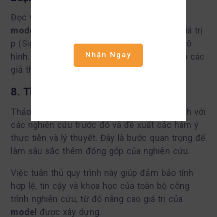
Đọc và diễn giải các kết quả từ việc chạy
model
, bao gồm các hệ số hồi quy (Beta), giá trị
p (Sig.), R-squared, và các chỉ số phù hợp mô
Nhận Ngay
hình. Dựa vào đó để chấp nhận hoặc bác bỏ các
giả thuyết ban đầu.
8. Thảo Luận và Đề Xuất Hàm Ý
Thảo luận ý nghĩa của các phát hiện, so sánh với
các nghiên cứu trước đó và đề xuất các hàm ý
thực tiễn và lý thuyết. Đây là bước quan trọng để
làm sâu sắc thêm đóng góp của nghiên cứu.
Việc tuân thủ quy trình này giúp đảm bảo tính
hợp lệ, tin cậy và khoa học của toàn bộ công
trình nghiên cứu, từ đó nâng cao giá trị của
model
được xây dựng.