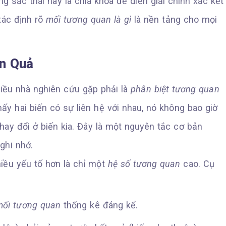
g sắc thái này là chìa khóa để diễn giải chính xác kết
 xác định rõ
mối tương quan là gì
là nền tảng cho mọi
n Quả
iều nhà nghiên cứu gặp phải là
phân biệt tương quan
ấy hai biến có sự liên hệ với nhau, nó không bao giờ
hay đổi ở biến kia. Đây là một nguyên tắc cơ bản
ghi nhớ.
iều yếu tố hơn là chỉ một
hệ số tương quan
cao. Cụ
mối tương quan
thống kê đáng kể.