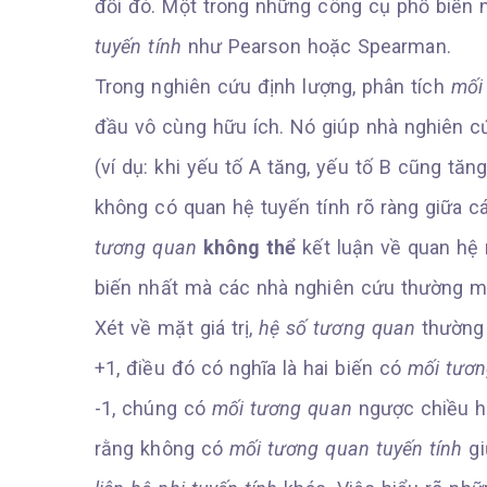
đổi đó. Một trong những công cụ phổ biến
tuyến tính
như Pearson hoặc Spearman.
Trong nghiên cứu định lượng, phân tích
mối
đầu vô cùng hữu ích. Nó giúp nhà nghiên cứ
(ví dụ: khi yếu tố A tăng, yếu tố B cũng tăn
không có quan hệ tuyến tính rõ ràng giữa cá
tương quan
không thể
kết luận về quan hệ 
biến nhất mà các nhà nghiên cứu thường m
Xét về mặt giá trị,
hệ số tương quan
thường 
+1, điều đó có nghĩa là hai biến có
mối tươ
-1, chúng có
mối tương quan
ngược chiều ho
rằng không có
mối tương quan tuyến tính
gi