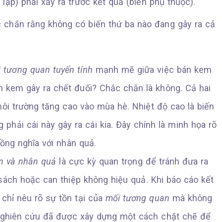
lập) phải xảy ra trước kết quả (biến phụ thuộc).
c chắn rằng không có biến thứ ba nào đang gây ra cả
 tương quan tuyến tính
mạnh mẽ giữa việc bán kem
ăn kem gây ra chết đuối? Chắc chắn là không. Cả hai
môi trường tăng cao vào mùa hè. Nhiệt độ cao là biến
phải cái này gây ra cái kia. Đây chính là minh họa rõ
ng nghĩa với nhân quả.
n và nhân quả
là cực kỳ quan trọng để tránh đưa ra
sách hoặc can thiệp không hiệu quả. Khi báo cáo kết
 chỉ nêu rõ sự tồn tại của
mối tương quan
mà không
ế nghiên cứu đã được xây dựng một cách chặt chẽ để