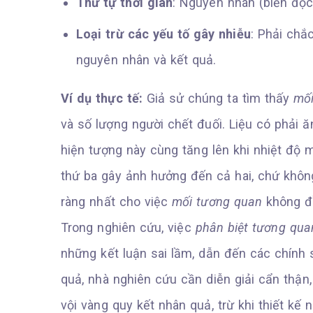
Thứ tự thời gian
: Nguyên nhân (biến độc 
Loại trừ các yếu tố gây nhiễu
: Phải chắ
nguyên nhân và kết quả.
Ví dụ thực tế:
Giả sử chúng ta tìm thấy
mối
và số lượng người chết đuối. Liệu có phải 
hiện tượng này cùng tăng lên khi nhiệt độ 
thứ ba gây ảnh hưởng đến cả hai, chứ không 
ràng nhất cho việc
mối tương quan
không đồ
Trong nghiên cứu, việc
phân biệt tương qua
những kết luận sai lầm, dẫn đến các chính 
quả, nhà nghiên cứu cần diễn giải cẩn thận,
vội vàng quy kết nhân quả, trừ khi thiết k