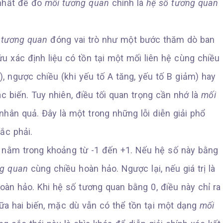
 nhất để đo
mối tương quan
chính là
hệ số tương quan
 tương quan
đóng vai trò như một bước thăm dò ban
u xác định liệu có tồn tại một mối liên hệ cùng chiều
g), ngược chiều (khi yếu tố A tăng, yếu tố B giảm) hay
c biến. Tuy nhiên, điều tối quan trọng cần nhớ là
mối
nhân quả. Đây là một trong những lỗi diễn giải phổ
ắc phải.
nằm trong khoảng từ -1 đến +1. Nếu hệ số này bằng
ng quan
cùng chiều hoàn hảo. Ngược lại, nếu giá trị là
àn hảo. Khi hệ số tương quan bằng 0, điều này chỉ ra
ữa hai biến, mặc dù vẫn có thể tồn tại một dạng
mối