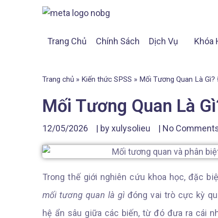
Trang Chủ
Chính Sách
Dịch Vụ
Khóa 
Trang chủ
»
Kiến thức SPSS
»
Mối Tương Quan Là Gì? 
Mối Tương Quan Là Gì?
12/05/2026
| by
xulysolieu
|
No Comment
Trong thế giới nghiên cứu khoa học, đặc biệt
mối tương quan là gì
đóng vai trò cực kỳ qu
hệ ẩn sâu giữa các biến, từ đó đưa ra cái 