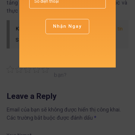
tảng quan trọng cho mọi quyết định khoa học và
thực tiễn.
Nhận Ngay
Khám phá Dịch vụ
Dịch vụ chạy SPSS | Uy tín
SPSS tại:
& Hiệu quả
Bài viết này hữu ích với
bạn?
Leave a Reply
Email của bạn sẽ không được hiển thị công khai.
Các trường bắt buộc được đánh dấu
*