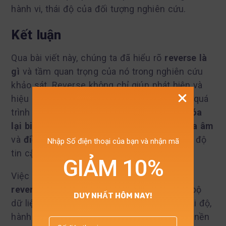
hành vi, thái độ của đối tượng nghiên cứu.
Kết luận
Qua bài viết này, chúng ta đã hiểu rõ
reverse là
gì
và tầm quan trọng của nó trong nghiên cứu
khảo sát. Reverse không chỉ giúp phát hiện và
hiệu chỉnh sai lệch khảo sát, mà còn hỗ trợ quá
trình
chấm điểm ngược thang Likert
,
mã hóa
lại biến trong SPSS
, xử lý
các mục có khóa âm
và
điều chỉnh Cronbach Alpha
để nâng cao độ
Nhập Số điện thoại của bạn và nhận mã
tin cậy của thang đo.
GIẢM 10%
Việc nắm vững và áp dụng đúng kỹ thuật
reverse
sẽ giúp các nhà nghiên cứu tạo ra bộ
DUY NHẤT HÔM NAY!
dữ liệu đáng tin cậy, phản ánh chính xác thái độ,
hành vi và quan điểm của người tham gia – nền